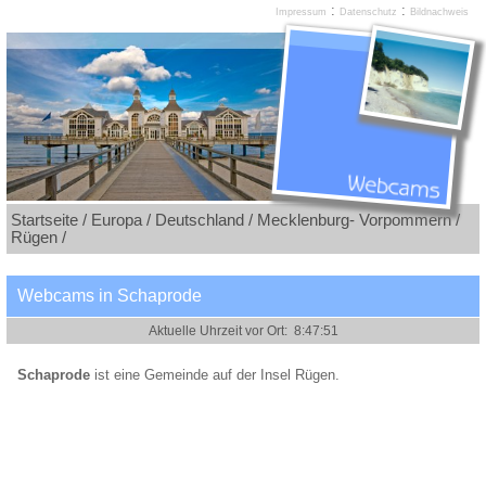
:
:
Impressum
Datenschutz
Bildnachweis
Startseite /
Europa /
Deutschland /
Mecklenburg- Vorpommern /
Rügen /
Webcams in Schaprode
Schaprode
ist eine Gemeinde auf der Insel Rügen.