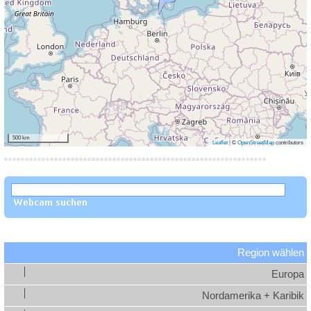
500 km
Leaflet
|
©
OpenStreetMap
contributors
Region wählen
Europa
Nordamerika + Karibik