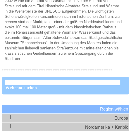
2002 wurde die Altstadt von Wismar inklusive der Altstadt von
Stralsund mit dem Titel Historische Altstädte Stralsund und Wismar
in die Welterbeliste der UNESCO aufgenommen. Die wichtigsten
Sehenswürdigkeiten konzentrieren sich im historischen Zentrum. Zu
nennen sind der Marktplatz - einer der größten Norddeutschlands und
exakt 100 mal 100 Meter groß - mit dem klassizistischen Rathaus,
die im Renaissancestil gehaltene Wismarer Wasserkunst und das
bekannte Bürgerhaus "Alter Schwede" sowie das Stadtgeschichtliche
Museum "Schabbelhaus". In der Umgebung des Marktes laden die
zahlreichen liebevoll sanierten Straßenzüge mit mittelalterlichen bis
klassizistischen Giebelhäusern zu einem Spaziergang durch die
Stadt ein.
Region wählen
Europa
Nordamerika + Karibik