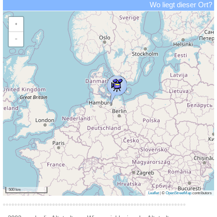
Wo liegt dieser Ort?
+
−
500 km
Leaflet
|
©
OpenStreetMap
contributors