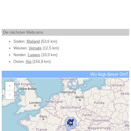
Die nächsten Webcams
Süden:
Mailand
(53,6 km)
Westen:
Vernate
(12,5 km)
Norden:
Lugano
(10,0 km)
Osten:
Ala
(154,9 km)
Wo liegt dieser Ort?
+
−