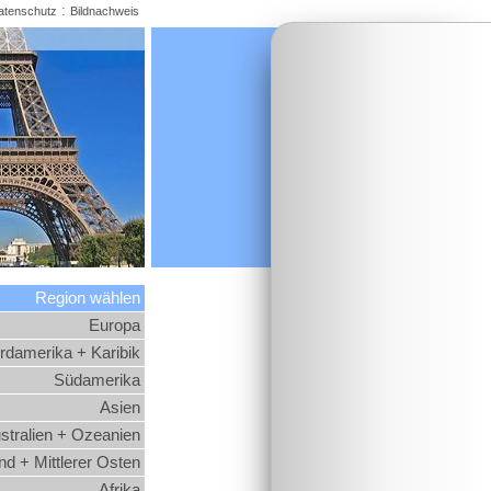
:
atenschutz
Bildnachweis
Region wählen
Europa
rdamerika + Karibik
Südamerika
Asien
stralien + Ozeanien
d + Mittlerer Osten
Afrika