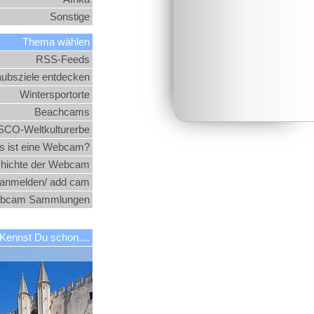
Sonstige
Thema wählen
RSS-Feeds
aubsziele entdecken
Wintersportorte
Beachcams
CO-Weltkulturerbe
 ist eine Webcam?
hichte der Webcam
nmelden/ add cam
bcam Sammlungen
Kennst Du schon....