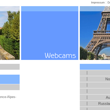
:
Impressum
D
No
ence-Alpes-
Au
Russlan