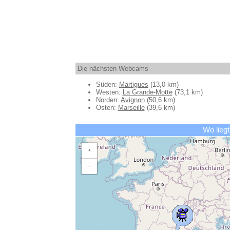
Die nächsten Webcams
Süden:
Martigues
(13,0 km)
Westen:
La Grande-Motte
(73,1 km)
Norden:
Avignon
(50,6 km)
Osten:
Marseille
(39,6 km)
Wo liegt
+
−