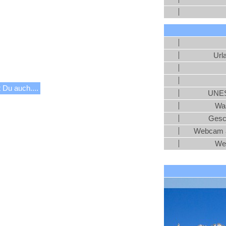
Url
 Du auch....
UNES
Was
Gesc
Webcam a
We