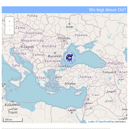
Wo liegt dieser Ort?
+
−
500 km
Leaflet
|
©
OpenStreetMap
contributors