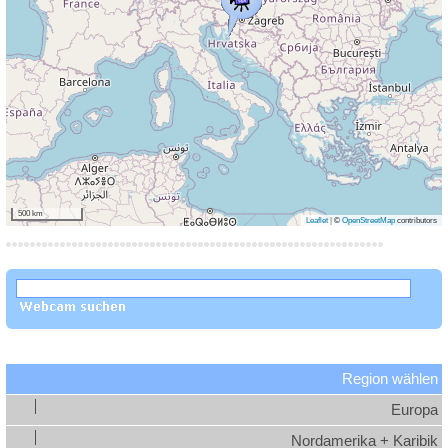
500 km
Leaflet
|
©
OpenStreetMap
contributors
Region wählen
Europa
Nordamerika + Karibik