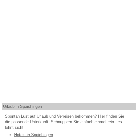
Urlaub in Spaichingen
Spontan Lust auf Urlaub und Verreisen bekommen? Hier finden Sie
die passende Unterkunft. Schnuppern Sie einfach einmal rein - es
lohnt sich!
Hotels in Spaichingen