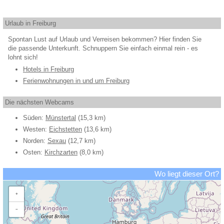
Urlaub in Freiburg
Spontan Lust auf Urlaub und Verreisen bekommen? Hier finden Sie
die passende Unterkunft. Schnuppern Sie einfach einmal rein - es
lohnt sich!
Hotels in Freiburg
Ferienwohnungen in und um Freiburg
Die nächsten Webcams
Süden:
Münstertal
(15,3 km)
Westen:
Eichstetten
(13,6 km)
Norden:
Sexau
(12,7 km)
Osten:
Kirchzarten
(8,0 km)
Wo liegt dieser Ort?
+
−