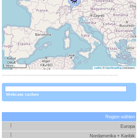
500 km
Leaflet
|
©
OpenStreetMap
contributors
Region wählen
Europa
Nordamerika + Karibik