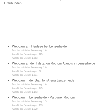
Graubünden.
Webcam am Heidsee bei Lenzerheide
Durchschnittliche Bewertung: 1,6
Anzahl der Bewertungen: 125
Anzahl der Clicks: 1.363
Webcam an der Talstation Rothorn Canols in Lenzerheide
Durchschnittliche Bewertung: 2,0
Anzahl der Bewertungen: 87
Anzahl der Clicks: 1.304
Webcam in der Biathlon Arena Lenzerheide
Durchschnittliche Bewertung: 1,6
Anzahl der Bewertungen: 145
Anzahl der Clicks: 1.143
Webcam in Lenzerheide - Parpaner Rothorn
Durchschnittliche Bewertung: 1,5
Anzahl der Bewertungen: 183
Anzahl der Clicks: 1.020