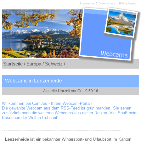
:
:
Impressum
Datenschutz
Bildnachweis
Startseite /
Europa /
Schweiz /
Webcams in Lenzerheide
Willkommen bei CamJoo - Ihrem Webcam-Portal!
Die gewählte Webcam aus dem RSS-Feed ist grün markiert. Sie sehen
zusätzlich noch die weiteren Webcams aus dieser Region. Viel Spaß beim
Besuchen der Welt in Echtzeit!
Lenzerheide
ist ein bekannter Wintersport- und Urlaubsort im Kanton