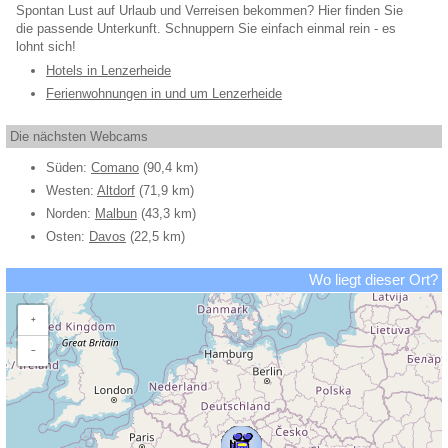
Spontan Lust auf Urlaub und Verreisen bekommen? Hier finden Sie
die passende Unterkunft. Schnuppern Sie einfach einmal rein - es
lohnt sich!
Hotels in Lenzerheide
Ferienwohnungen in und um Lenzerheide
Die nächsten Webcams
Süden:
Comano
(90,4 km)
Westen:
Altdorf
(71,9 km)
Norden:
Malbun
(43,3 km)
Osten:
Davos
(22,5 km)
Wo liegt dieser Ort?
+
−