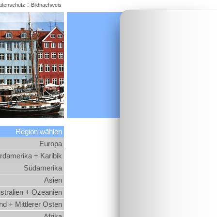
:
atenschutz
Bildnachweis
Region wählen
Europa
rdamerika + Karibik
Südamerika
Asien
stralien + Ozeanien
d + Mittlerer Osten
Afrika