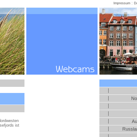
:
Impressum
D
No
Nordwesten
Au
efjords ist
Russlan