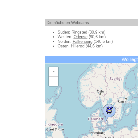
Die nächsten Webcams
Süden:
Ringsted
(30,9 km)
Westen:
Odense
(90,6 km)
Norden:
Falkenberg
(140,5 km)
Osten:
Hillerød
(44,6 km)
Wo liegt
+
−