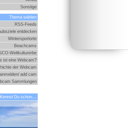
Sonstige
Thema wählen
RSS-Feeds
aubsziele entdecken
Wintersportorte
Beachcams
CO-Weltkulturerbe
 ist eine Webcam?
hichte der Webcam
nmelden/ add cam
bcam Sammlungen
Kennst Du schon....