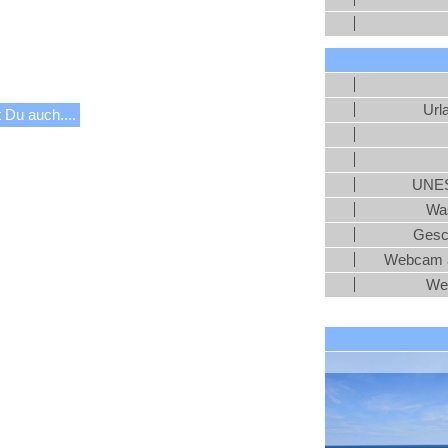
Url
 Du auch....
UNES
Was
Gesc
Webcam a
We