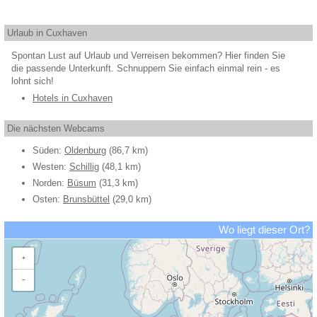
Urlaub in Cuxhaven
Spontan Lust auf Urlaub und Verreisen bekommen? Hier finden Sie
die passende Unterkunft. Schnuppern Sie einfach einmal rein - es
lohnt sich!
Hotels in Cuxhaven
Die nächsten Webcams
Süden:
Oldenburg
(86,7 km)
Westen:
Schillig
(48,1 km)
Norden:
Büsum
(31,3 km)
Osten:
Brunsbüttel
(29,0 km)
Wo liegt dieser Ort?
+
−