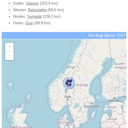
Süden:
Stavern
(203,9 km)
Westen:
Beitostølen
(58,6 km)
Norden:
Surnadal
(239,3 km)
Osten:
Gran
(69,8 km)
Wo liegt dieser Ort?
+
−