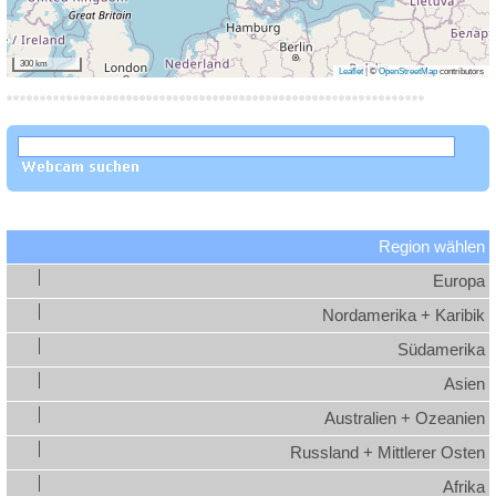
300 km
Leaflet
|
©
OpenStreetMap
contributors
Region wählen
Europa
Nordamerika + Karibik
Südamerika
Asien
Australien + Ozeanien
Russland + Mittlerer Osten
Afrika