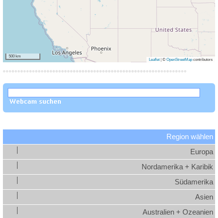
500 km
Leaflet
|
©
OpenStreetMap
contributors
Region wählen
Europa
Nordamerika + Karibik
Südamerika
Asien
Australien + Ozeanien