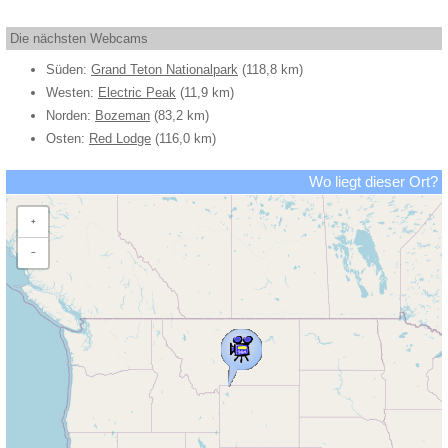
Die nächsten Webcams
Süden:
Grand Teton Nationalpark
(118,8 km)
Westen:
Electric Peak
(11,9 km)
Norden:
Bozeman
(83,2 km)
Osten:
Red Lodge
(116,0 km)
Wo liegt dieser Ort?
+
−