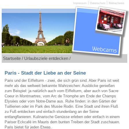
:
:
Impressum
Datenschutz
Bildnachweis
Startseite
/
Urlaubsziele entdecken
/
Paris - Stadt der Liebe an der Seine
Paris und der Eiffelturm - zwei, die sich grün sind. Aber Paris ist weit
mehr als das weltweit bekannte Wahrzeichen: Ausblicke genießen
zum Beispiel: ja natürlich auch vom Eiffelturm, aber auch von Sacre
Coeur in Montmartres, vom Arc de Triomphe am Ende der Champs
Elysées oder vom Notre-Dame aus. Ruhe finden: in den Gärten der
Tuillierien oder im Park des Musée Rodin. Eine Stadt und ihren Fluß
zu Fuß entdecken und einfach stundenlang an der Seine
entlangflanieren. Kulinarische Genüsse erleben oder einfach in einem
Pariser Eckcafé im Mauris dem bunten Treiben der Stadt zuschauen.
Paris bietet für jeden Etwas.