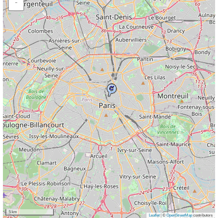
−
5 km
Leaflet
|
©
OpenStreetMap
contributors