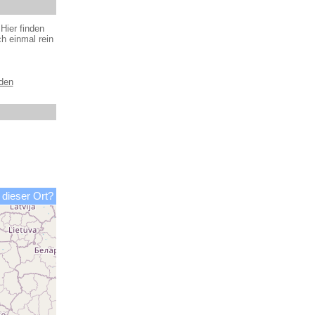
Hier finden
h einmal rein
öden
 dieser Ort?