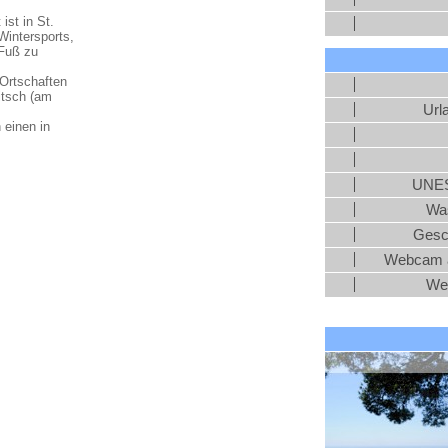
st in St.
intersports,
 Fuß zu
 Ortschaften
itsch (am
Url
 einen in
UNES
Was
Gesc
Webcam a
We