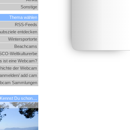
Sonstige
Thema wählen
RSS-Feeds
aubsziele entdecken
Wintersportorte
Beachcams
CO-Weltkulturerbe
 ist eine Webcam?
hichte der Webcam
nmelden/ add cam
bcam Sammlungen
Kennst Du schon....