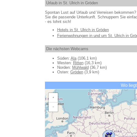
Urlaub in St. Ulrich in Gröden
Spontan Lust auf Urlaub und Verreisen bekommen? 
Sie die passende Unterkunft. Schnuppern Sie einfac
- es lohnt sich!
Hotels in St. Ulrich in Gröden
Ferienwohnungen in und um St. Ulrich in Gr
Die nächsten Webcams
Süden:
Ala
(106,1 km)
Westen:
Ritten
(16,3 km)
Norden:
Mühlwald
(36,7 km)
Osten:
Gröden
(3,9 km)
Wo liegt
+
−