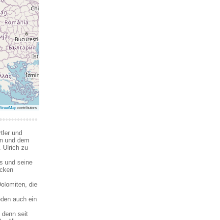
treetMap
contributors
tler und
en und dem
 Ulrich zu
es und seine
ücken
olomiten, die
öden auch ein
 denn seit