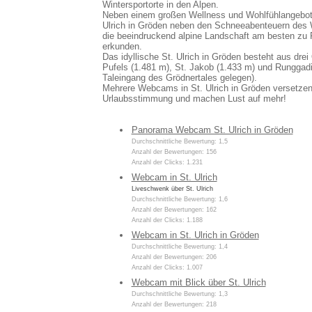
Wintersportorte in den Alpen.
Neben einem großen Wellness und Wohlfühlangebot i
Ulrich in Gröden neben den Schneeabenteuern des W
die beeindruckend alpine Landschaft am besten zu
erkunden.
Das idyllische St. Ulrich in Gröden besteht aus drei
Pufels (1.481 m), St. Jakob (1.433 m) und Runggad
Taleingang des Grödnertales gelegen).
Mehrere Webcams in St. Ulrich in Gröden versetzen
Urlaubsstimmung und machen Lust auf mehr!
Panorama Webcam St. Ulrich in Gröden
Durchschnittliche Bewertung: 1,5
Anzahl der Bewertungen: 156
Anzahl der Clicks: 1.231
Webcam in St. Ulrich
Liveschwenk über St. Ulrich
Durchschnittliche Bewertung: 1,6
Anzahl der Bewertungen: 162
Anzahl der Clicks: 1.188
Webcam in St. Ulrich in Gröden
Durchschnittliche Bewertung: 1,4
Anzahl der Bewertungen: 206
Anzahl der Clicks: 1.007
Webcam mit Blick über St. Ulrich
Durchschnittliche Bewertung: 1,3
Anzahl der Bewertungen: 218