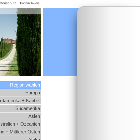
:
atenschutz
Bildnachweis
Region wählen
Europa
rdamerika + Karibik
Südamerika
Asien
stralien + Ozeanien
d + Mittlerer Osten
Afrika