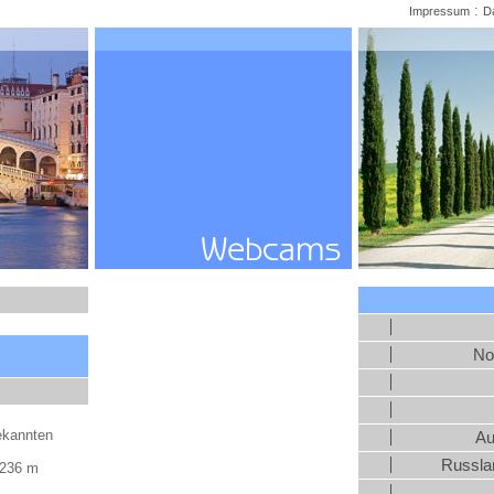
:
Impressum
D
No
ekannten
Au
Russlan
.236 m