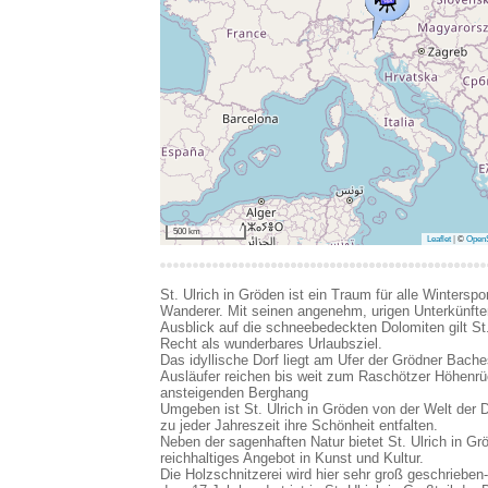
500 km
Leaflet
|
©
OpenS
St. Ulrich in Gröden ist ein Traum für alle Winterspor
Wanderer. Mit seinen angenehm, urigen Unterkünft
Ausblick auf die schneebedeckten Dolomiten gilt St.
Recht als wunderbares Urlaubsziel.
Das idyllische Dorf liegt am Ufer der Grödner Bach
Ausläufer reichen bis weit zum Raschötzer Höhenr
ansteigenden Berghang
Umgeben ist St. Ulrich in Gröden von der Welt der D
zu jeder Jahreszeit ihre Schönheit entfalten.
Neben der sagenhaften Natur bietet St. Ulrich in Gr
reichhaltiges Angebot in Kunst und Kultur.
Die Holzschnitzerei wird hier sehr groß geschrieben-