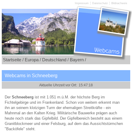
:
:
Impressum
Datenschutz
Bildnachweis
Startseite /
Europa /
Deutschland /
Bayern /
Webcams in Schneeberg
Der
Schneeberg
ist mit 1.051 m.ü.M. der höchste Berg im
Fichtelgebirge und im Frankenland. Schon von weitem erkennt man
ihn an seinem klotzigen Turm der ehemaligen Streitkräfte - ein
Mahnmal an den Kalten Krieg. Militärische Bauwerke prägen auch
heute noch stark das Gipfelbild. Der Gipfelbereich besteht aus einem
Granitblockmeer und einer Felsburg, auf dem das Aussichtstürmchen
"Backöfele" steht.