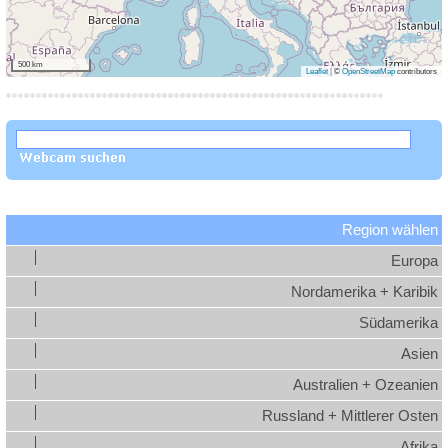
500 km
Leaflet
|
©
OpenStreetMap
contributors
Region wählen
Europa
Nordamerika + Karibik
Südamerika
Asien
Australien + Ozeanien
Russland + Mittlerer Osten
Afrika