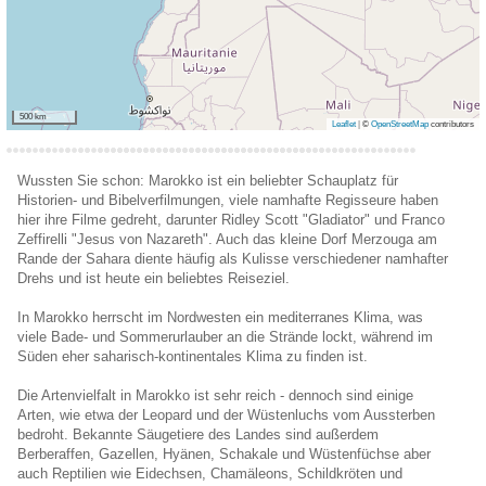
500 km
Leaflet
|
©
OpenStreetMap
contributors
Wussten Sie schon: Marokko ist ein beliebter Schauplatz für
Historien- und Bibelverfilmungen, viele namhafte Regisseure haben
hier ihre Filme gedreht, darunter Ridley Scott "Gladiator" und Franco
Zeffirelli "Jesus von Nazareth". Auch das kleine Dorf Merzouga am
Rande der Sahara diente häufig als Kulisse verschiedener namhafter
Drehs und ist heute ein beliebtes Reiseziel.
In Marokko herrscht im Nordwesten ein mediterranes Klima, was
viele Bade- und Sommerurlauber an die Strände lockt, während im
Süden eher saharisch-kontinentales Klima zu finden ist.
Die Artenvielfalt in Marokko ist sehr reich - dennoch sind einige
Arten, wie etwa der Leopard und der Wüstenluchs vom Aussterben
bedroht. Bekannte Säugetiere des Landes sind außerdem
Berberaffen, Gazellen, Hyänen, Schakale und Wüstenfüchse aber
auch Reptilien wie Eidechsen, Chamäleons, Schildkröten und