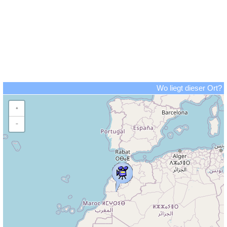
Wo liegt dieser Ort?
+
−