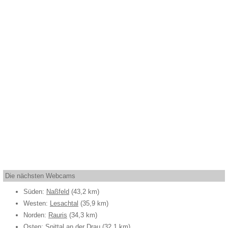
Die nächsten Webcams
Süden:
Naßfeld
(43,2 km)
Westen:
Lesachtal
(35,9 km)
Norden:
Rauris
(34,3 km)
Osten:
Spittal an der Drau
(32,1 km)