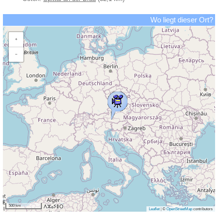
Wo liegt dieser Ort?
+
−
500 km
Leaflet
|
©
OpenStreetMap
contributors