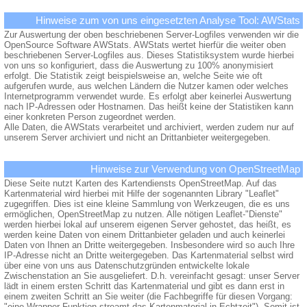
Hinweise zum von uns eingesetzten Analyse Tool: AWStats
Zur Auswertung der oben beschriebenen Server-Logfiles verwenden wir die
OpenSource Software AWStats. AWStats wertet hierfür die weiter oben
beschriebenen Server-Logfiles aus. Dieses Statistiksystem wurde hierbei
von uns so konfiguriert, dass die Auswertung zu 100% anonymisiert
erfolgt. Die Statistik zeigt beispielsweise an, welche Seite wie oft
aufgerufen wurde, aus welchen Ländern die Nutzer kamen oder welches
Internetprogramm verwendet wurde. Es erfolgt aber keinerlei Auswertung
nach IP-Adressen oder Hostnamen. Das heißt keine der Statistiken kann
einer konkreten Person zugeordnet werden.
Alle Daten, die AWStats verarbeitet und archiviert, werden zudem nur auf
unserem Server archiviert und nicht an Drittanbieter weitergegeben.
Hinweise zur Verwendung von OpenStreetMap
Diese Seite nutzt Karten des Kartendiensts OpenStreetMap. Auf das
Kartenmaterial wird hierbei mit Hilfe der sogenannten Library "Leaflet"
zugegriffen. Dies ist eine kleine Sammlung von Werkzeugen, die es uns
ermöglichen, OpenStreetMap zu nutzen. Alle nötigen Leaflet-"Dienste"
werden hierbei lokal auf unserem eigenen Server gehostet, das heißt, es
werden keine Daten von einem Drittanbieter geladen und auch keinerlei
Daten von Ihnen an Dritte weitergegeben. Insbesondere wird so auch Ihre
IP-Adresse nicht an Dritte weitergegeben. Das Kartenmaterial selbst wird
über eine von uns aus Datenschutzgründen entwickelte lokale
Zwischenstation an Sie ausgeliefert. D.h. vereinfacht gesagt: unser Server
lädt in einem ersten Schritt das Kartenmaterial und gibt es dann erst in
einem zweiten Schritt an Sie weiter (die Fachbegriffe für diesen Vorgang:
"eine Wrapper-Funktion streamt das Kartenmaterial in Echtzeit"). Somit ist