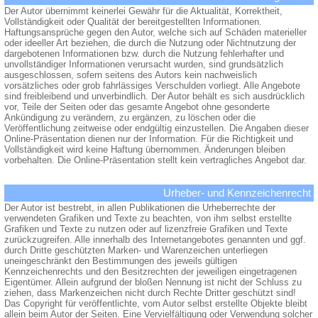
Der Autor übernimmt keinerlei Gewähr für die Aktualität, Korrektheit,
Vollständigkeit oder Qualität der bereitgestellten Informationen.
Haftungsansprüche gegen den Autor, welche sich auf Schäden materieller
oder ideeller Art beziehen, die durch die Nutzung oder Nichtnutzung der
dargebotenen Informationen bzw. durch die Nutzung fehlerhafter und
unvollständiger Informationen verursacht wurden, sind grundsätzlich
ausgeschlossen, sofern seitens des Autors kein nachweislich
vorsätzliches oder grob fahrlässiges Verschulden vorliegt. Alle Angebote
sind freibleibend und unverbindlich. Der Autor behält es sich ausdrücklich
vor, Teile der Seiten oder das gesamte Angebot ohne gesonderte
Ankündigung zu verändern, zu ergänzen, zu löschen oder die
Veröffentlichung zeitweise oder endgültig einzustellen. Die Angaben dieser
Online-Präsentation dienen nur der Information. Für die Richtigkeit und
Vollständigkeit wird keine Haftung übernommen. Änderungen bleiben
vorbehalten. Die Online-Präsentation stellt kein vertragliches Angebot dar.
Urheber- und Kennzeichenrecht
Der Autor ist bestrebt, in allen Publikationen die Urheberrechte der
verwendeten Grafiken und Texte zu beachten, von ihm selbst erstellte
Grafiken und Texte zu nutzen oder auf lizenzfreie Grafiken und Texte
zurückzugreifen. Alle innerhalb des Internetangebotes genannten und ggf.
durch Dritte geschützten Marken- und Warenzeichen unterliegen
uneingeschränkt den Bestimmungen des jeweils gültigen
Kennzeichenrechts und den Besitzrechten der jeweiligen eingetragenen
Eigentümer. Allein aufgrund der bloßen Nennung ist nicht der Schluss zu
ziehen, dass Markenzeichen nicht durch Rechte Dritter geschützt sind!
Das Copyright für veröffentlichte, vom Autor selbst erstellte Objekte bleibt
allein beim Autor der Seiten. Eine Vervielfältigung oder Verwendung solcher