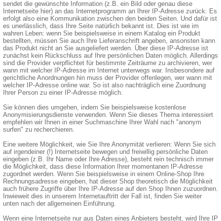
sendet die gewünschte Information (z.B. ein Bild oder genau diese
Internetseite hier) an das Internetprogramm an Ihrer IP-Adresse zurück. Es
erfolgt also eine Kommunikation zwischen den beiden Seiten. Und dafür ist
es unerlässlich, dass Ihre Seite natürlich bekannt ist. Dies ist wie im
wahren Leben: wenn Sie beispielsweise in einem Katalog ein Produkt
bestellten, müssen Sie auch Ihre Lieferanschrift angeben, ansonsten kann
das Produkt nicht an Sie ausgeliefert werden. Über diese IP-Adresse ist
zunächst kein Rückschluss auf Ihre persönlichen Daten möglich. Allerdings
sind die Provider verpflichtet für bestimmte Zeiträume zu archivieren, wer
wann mit welcher IP-Adresse im Internet unterwegs war. Insbesondere auf
gerichtliche Anordnungen hin muss der Provider offenlegen, wer wann mit
welcher IP-Adresse online war. So ist also nachträglich eine Zuordnung
Ihrer Person zu einer IP-Adresse möglich.
Sie können dies umgehen, indem Sie beispielsweise kostenlose
Anonymisierungsdienste verwenden. Wenn Sie dieses Thema interessiert
empfehlen wir Ihnen in einer Suchmaschine Ihrer Wahl nach "anonym
surfen" zu recherchieren.
Eine weitere Möglichkeit, wie Sie Ihre Anonymität verlieren: Wenn Sie sich
auf irgendeiner (!) Internetseite bewegen und freiwillig persönliche Daten
eingeben (z.B. Ihr Name oder Ihre Adresse), besteht rein technisch immer
die Möglichkeit, dass diese Information Ihrer momentanen IP-Adresse
zugordnet werden. Wenn Sie beispielsweise in einem Online-Shop Ihre
Rechnungsadresse eingeben, hat dieser Shop theoretisch die Möglichkeit
auch frühere Zugriffe über Ihre IP-Adresse auf den Shop Ihnen zuzuordnen.
Inwieweit dies in unserem Internetauftritt der Fall ist, finden Sie weiter
unten nach der allgemeinen Einführung.
Wenn eine Internetseite nur aus Daten eines Anbieters besteht, wird Ihre IP