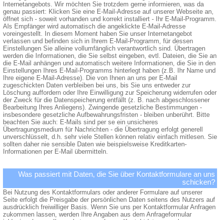
Internetangebots. Wir möchten Sie trotzdem gerne informieren, was da
genau passiert: Klicken Sie eine E-Mail-Adresse auf unserer Webseite an,
öffnet sich - soweit vorhanden und korrekt installiert - Ihr E-Mail-Programm.
Als Empfänger wird automatisch die angeklickte E-Mail-Adresse
voreingestellt. In diesem Moment haben Sie unser Internetangebot
verlassen und befinden sich in Ihrem E-Mail-Programm, für dessen
Einstellungen Sie alleine vollumfänglich verantwortlich sind. Übertragen
werden die Informationen, die Sie selbst eingeben, evtl. Dateien, die Sie an
die E-Mail anhängen und automatisch weitere Informationen, die Sie in den
Einstellungen Ihres E-Mail-Programms hinterlegt haben (z.B. Ihr Name und
Ihre eigene E-Mail-Adresse). Die von Ihnen an uns per E-Mail
zugeschickten Daten verbleiben bei uns, bis Sie uns entweder zur
Löschung auffordern oder Ihre Einwilligung zur Speicherung widerrufen oder
der Zweck für die Datenspeicherung entfällt (z. B. nach abgeschlossener
Bearbeitung Ihres Anliegens). Zwingende gesetzliche Bestimmungen -
insbesondere gesetzliche Aufbewahrungsfristen - bleiben unberührt. Bitte
beachten Sie auch: E-Mails sind per se ein unsicheres
Übertragungsmedium für Nachrichten - die Übertragung erfolgt generell
unverschlüsselt, d.h. sehr viele Stellen können relativ einfach mitlesen. Sie
sollten daher nie sensible Daten wie beispielsweise Kreditkarten-
Informationen per E-Mail übermitteln.
Was passiert mit Daten, die Sie über Kontaktformulare an uns
schicken?
Bei Nutzung des Kontaktformulars oder anderer Formulare auf unserer
Seite erfolgt die Preisgabe der persönlichen Daten seitens des Nutzers auf
ausdrücklich freiwilliger Basis. Wenn Sie uns per Kontaktformular Anfragen
zukommen lassen, werden Ihre Angaben aus dem Anfrageformular