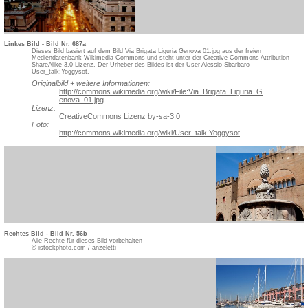
Linkes Bild - Bild Nr. 687a
Dieses Bild basiert auf dem Bild Via Brigata Liguria Genova 01.jpg aus der freien
Mediendatenbank Wikimedia Commons und steht unter der Creative Commons Attribution
ShareAlike 3.0 Lizenz. Der Urheber des Bildes ist der User Alessio Sbarbaro
User_talk:Yoggysot.
Originalbild + weitere Informationen:
http://commons.wikimedia.org/w
iki/File:Via_Brigata_Liguria_G
enova_01.jpg
Lizenz:
CreativeCommons Lizenz by-sa-3.0
Foto:
http://commons.wikimedia.org/w
iki/User_talk:Yoggysot
Rechtes Bild - Bild Nr. 56b
Alle Rechte für dieses Bild vorbehalten
© istockphoto.com / anzeletti