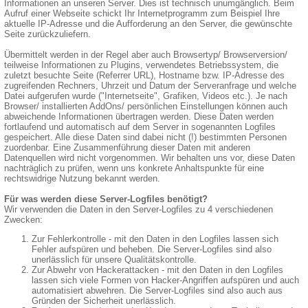
Informationen an unseren Server. Dies ist technisch unumgänglich. Beim
Aufruf einer Webseite schickt Ihr Internetprogramm zum Beispiel Ihre
aktuelle IP-Adresse und die Aufforderung an den Server, die gewünschte
Seite zurückzuliefern.
Übermittelt werden in der Regel aber auch Browsertyp/ Browserversion/
teilweise Informationen zu Plugins, verwendetes Betriebssystem, die
zuletzt besuchte Seite (Referrer URL), Hostname bzw. IP-Adresse des
zugreifenden Rechners, Uhrzeit und Datum der Serveranfrage und welche
Datei aufgerufen wurde ("Internetseite", Grafiken, Videos etc.). Je nach
Browser/ installierten AddOns/ persönlichen Einstellungen können auch
abweichende Informationen übertragen werden. Diese Daten werden
fortlaufend und automatisch auf dem Server in sogenannten Logfiles
gespeichert. Alle diese Daten sind dabei nicht (!) bestimmten Personen
zuordenbar. Eine Zusammenführung dieser Daten mit anderen
Datenquellen wird nicht vorgenommen. Wir behalten uns vor, diese Daten
nachträglich zu prüfen, wenn uns konkrete Anhaltspunkte für eine
rechtswidrige Nutzung bekannt werden.
Für was werden diese Server-Logfiles benötigt?
Wir verwenden die Daten in den Server-Logfiles zu 4 verschiedenen
Zwecken:
Zur Fehlerkontrolle - mit den Daten in den Logfiles lassen sich
Fehler aufspüren und beheben. Die Server-Logfiles sind also
unerlässlich für unsere Qualitätskontrolle.
Zur Abwehr von Hackerattacken - mit den Daten in den Logfiles
lassen sich viele Formen von Hacker-Angriffen aufspüren und auch
automatisiert abwehren. Die Server-Logfiles sind also auch aus
Gründen der Sicherheit unerlässlich.