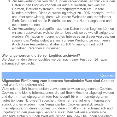
Zur Auswertung der von den Kunden verwendeten Technik - aus den
Daten in den Logfiles können wir auch auswerten, mit was für
Geräten, Betriebssystemen, Internetprogrammen etc. unsere
Kunden arbeiten. Diese Auswertung erfolgt zu 100% anonym, ist für
uns aber sehr wichtig, damit wir unsere Webseite aus technischer
Sicht fortlaufend an die Bedürfnisse unserer Nutzer anpassen und
optimieren können.
Zur Auswertung der Zugriffe - aus den Daten in den Logfiles können
wir auch auswerten, welche Seiten beispielsweise wie oft aufgerufen
werden. Wir haben ein berechtigtes Interesse an dieser Analyse, um
sowohl das Webangebot als auch unsere Werbung zu optimieren.
Auch diese Auswertung ist aber zu 100 % anonym und nicht
einzelnen Personen zuordenbar.
Wie lange werden die Server-Logfiles archiviert?
Die Daten in den Server-Logfiles werden nach einer Frist von 14 Tagen
automatisch gelöscht.
Cookies
Allgemeine Einführung zum besseren Verständnis: Was sind Cookies
und wie funktionieren sie?
Viele (nicht alle!) Internetseiten verwenden teilweise sogenannte Cookies.
Cookies sind kleine Informationen, die auf Ihrem Rechner abgelegt werden
und die Ihr Internetprogramm (der Fachbegriff für ein Internetprogramm
lautet übrigens "Browser") speichert. Kommen Sie auf eine Internetseite
zurück und es wurden in der Vergangenheit Cookies gesetzt, sendet Ihr
Internetprogramm diese Cookies und deren Inhalt immer automatisch und
ungefragt an den jeweiligen Server zurück. Beispielweise könnte eine
Webseite einfach nur den Wert war_schon_mal_da=1 bei Ihnen speichern;