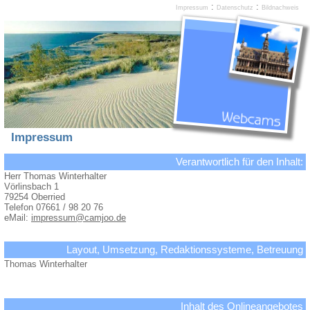
:
:
Impressum
Datenschutz
Bildnachweis
Impressum
Verantwortlich für den Inhalt:
Herr Thomas Winterhalter
Vörlinsbach 1
79254 Oberried
Telefon 07661 / 98 20 76
eMail:
impressum@camjoo.de
Layout, Umsetzung, Redaktionssysteme, Betreuung
Thomas Winterhalter
Inhalt des Onlineangebotes