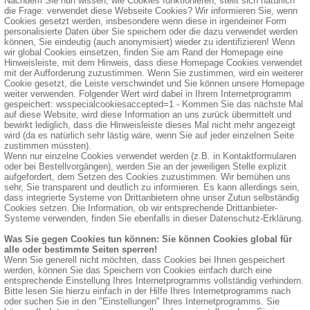
Nachdem Sie nun wissen, wie Cookies funktionieren, stellt sich natürlich
die Frage: verwendet diese Webseite Cookies? Wir informieren Sie, wenn
Cookies gesetzt werden, insbesondere wenn diese in irgendeiner Form
personalisierte Daten über Sie speichern oder die dazu verwendet werden
können, Sie eindeutig (auch anonymisiert) wieder zu identifizieren! Wenn
wir global Cookies einsetzen, finden Sie am Rand der Homepage eine
Hinweisleiste, mit dem Hinweis, dass diese Homepage Cookies verwendet
mit der Aufforderung zuzustimmen. Wenn Sie zustimmen, wird ein weiterer
Cookie gesetzt, die Leiste verschwindet und Sie können unsere Homepage
weiter verwenden. Folgender Wert wird dabei in Ihrem Internetprogramm
gespeichert: wsspecialcookiesaccepted=1 - Kommen Sie das nächste Mal
auf diese Website, wird diese Information an uns zurück übermittelt und
bewirkt lediglich, dass die Hinweisleiste dieses Mal nicht mehr angezeigt
wird (da es natürlich sehr lästig wäre, wenn Sie auf jeder einzelnen Seite
zustimmen müssten).
Wenn nur einzelne Cookies verwendet werden (z.B. in Kontaktformularen
oder bei Bestellvorgängen), werden Sie an der jeweiligen Stelle explizit
aufgefordert, dem Setzen des Cookies zuzustimmen. Wir bemühen uns
sehr, Sie transparent und deutlich zu informieren. Es kann allerdings sein,
dass integrierte Systeme von Drittanbietern ohne unser Zutun selbständig
Cookies setzen. Die Information, ob wir entsprechende Drittanbieter-
Systeme verwenden, finden Sie ebenfalls in dieser Datenschutz-Erklärung.
Was Sie gegen Cookies tun können: Sie können Cookies global für
alle oder bestimmte Seiten sperren!
Wenn Sie generell nicht möchten, dass Cookies bei Ihnen gespeichert
werden, können Sie das Speichern von Cookies einfach durch eine
entsprechende Einstellung Ihres Internetprogramms vollständig verhindern.
Bitte lesen Sie hierzu einfach in der Hilfe Ihres Internetprogramms nach
oder suchen Sie in den "Einstellungen" Ihres Internetprogramms. Sie