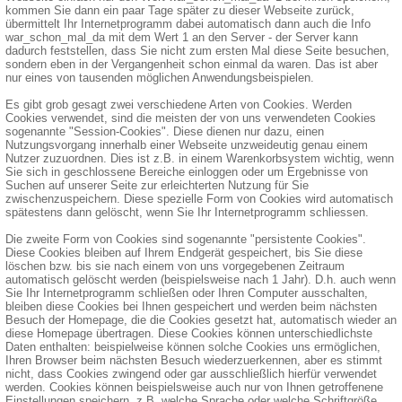
kommen Sie dann ein paar Tage später zu dieser Webseite zurück,
übermittelt Ihr Internetprogramm dabei automatisch dann auch die Info
war_schon_mal_da mit dem Wert 1 an den Server - der Server kann
dadurch feststellen, dass Sie nicht zum ersten Mal diese Seite besuchen,
sondern eben in der Vergangenheit schon einmal da waren. Das ist aber
nur eines von tausenden möglichen Anwendungsbeispielen.
Es gibt grob gesagt zwei verschiedene Arten von Cookies. Werden
Cookies verwendet, sind die meisten der von uns verwendeten Cookies
sogenannte "Session-Cookies". Diese dienen nur dazu, einen
Nutzungsvorgang innerhalb einer Webseite unzweideutig genau einem
Nutzer zuzuordnen. Dies ist z.B. in einem Warenkorbsystem wichtig, wenn
Sie sich in geschlossene Bereiche einloggen oder um Ergebnisse von
Suchen auf unserer Seite zur erleichterten Nutzung für Sie
zwischenzuspeichern. Diese spezielle Form von Cookies wird automatisch
spätestens dann gelöscht, wenn Sie Ihr Internetprogramm schliessen.
Die zweite Form von Cookies sind sogenannte "persistente Cookies".
Diese Cookies bleiben auf Ihrem Endgerät gespeichert, bis Sie diese
löschen bzw. bis sie nach einem von uns vorgegebenen Zeitraum
automatisch gelöscht werden (beispielsweise nach 1 Jahr). D.h. auch wenn
Sie Ihr Internetprogramm schließen oder Ihren Computer ausschalten,
bleiben diese Cookies bei Ihnen gespeichert und werden beim nächsten
Besuch der Homepage, die die Cookies gesetzt hat, automatisch wieder an
diese Homepage übertragen. Diese Cookies können unterschiedlichste
Daten enthalten: beispielweise können solche Cookies uns ermöglichen,
Ihren Browser beim nächsten Besuch wiederzuerkennen, aber es stimmt
nicht, dass Cookies zwingend oder gar ausschließlich hierfür verwendet
werden. Cookies können beispielsweise auch nur von Ihnen getroffenene
Einstellungen speichern, z.B. welche Sprache oder welche Schriftgröße