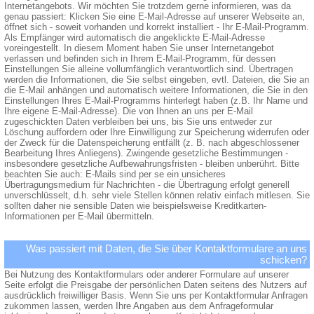
Internetangebots. Wir möchten Sie trotzdem gerne informieren, was da
genau passiert: Klicken Sie eine E-Mail-Adresse auf unserer Webseite an,
öffnet sich - soweit vorhanden und korrekt installiert - Ihr E-Mail-Programm.
Als Empfänger wird automatisch die angeklickte E-Mail-Adresse
voreingestellt. In diesem Moment haben Sie unser Internetangebot
verlassen und befinden sich in Ihrem E-Mail-Programm, für dessen
Einstellungen Sie alleine vollumfänglich verantwortlich sind. Übertragen
werden die Informationen, die Sie selbst eingeben, evtl. Dateien, die Sie an
die E-Mail anhängen und automatisch weitere Informationen, die Sie in den
Einstellungen Ihres E-Mail-Programms hinterlegt haben (z.B. Ihr Name und
Ihre eigene E-Mail-Adresse). Die von Ihnen an uns per E-Mail
zugeschickten Daten verbleiben bei uns, bis Sie uns entweder zur
Löschung auffordern oder Ihre Einwilligung zur Speicherung widerrufen oder
der Zweck für die Datenspeicherung entfällt (z. B. nach abgeschlossener
Bearbeitung Ihres Anliegens). Zwingende gesetzliche Bestimmungen -
insbesondere gesetzliche Aufbewahrungsfristen - bleiben unberührt. Bitte
beachten Sie auch: E-Mails sind per se ein unsicheres
Übertragungsmedium für Nachrichten - die Übertragung erfolgt generell
unverschlüsselt, d.h. sehr viele Stellen können relativ einfach mitlesen. Sie
sollten daher nie sensible Daten wie beispielsweise Kreditkarten-
Informationen per E-Mail übermitteln.
Was passiert mit Daten, die Sie über Kontaktformulare an uns
schicken?
Bei Nutzung des Kontaktformulars oder anderer Formulare auf unserer
Seite erfolgt die Preisgabe der persönlichen Daten seitens des Nutzers auf
ausdrücklich freiwilliger Basis. Wenn Sie uns per Kontaktformular Anfragen
zukommen lassen, werden Ihre Angaben aus dem Anfrageformular