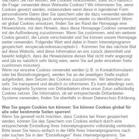
Nachdem Sie nun wissen, wie Cookies funktionieren, stellt sich natürlich
die Frage: verwendet diese Webseite Cookies? Wir informieren Sie, wenn
Cookies gesetzt werden, insbesondere wenn diese in irgendeiner Form
personalisierte Daten über Sie speichern oder die dazu verwendet werden
können, Sie eindeutig (auch anonymisiert) wieder zu identifizieren! Wenn
wir global Cookies einsetzen, finden Sie am Rand der Homepage eine
Hinweisleiste, mit dem Hinweis, dass diese Homepage Cookies verwendet
mit der Aufforderung zuzustimmen. Wenn Sie zustimmen, wird ein weiterer
Cookie gesetzt, die Leiste verschwindet und Sie können unsere Homepage
weiter verwenden. Folgender Wert wird dabei in Ihrem Internetprogramm
gespeichert: wsspecialcookiesaccepted=1 - Kommen Sie das nächste Mal
auf diese Website, wird diese Information an uns zurück übermittelt und
bewirkt lediglich, dass die Hinweisleiste dieses Mal nicht mehr angezeigt
wird (da es natürlich sehr lästig wäre, wenn Sie auf jeder einzelnen Seite
zustimmen müssten).
Wenn nur einzelne Cookies verwendet werden (z.B. in Kontaktformularen
oder bei Bestellvorgängen), werden Sie an der jeweiligen Stelle explizit
aufgefordert, dem Setzen des Cookies zuzustimmen. Wir bemühen uns
sehr, Sie transparent und deutlich zu informieren. Es kann allerdings sein,
dass integrierte Systeme von Drittanbietern ohne unser Zutun selbständig
Cookies setzen. Die Information, ob wir entsprechende Drittanbieter-
Systeme verwenden, finden Sie ebenfalls in dieser Datenschutz-Erklärung.
Was Sie gegen Cookies tun können: Sie können Cookies global für
alle oder bestimmte Seiten sperren!
Wenn Sie generell nicht möchten, dass Cookies bei Ihnen gespeichert
werden, können Sie das Speichern von Cookies einfach durch eine
entsprechende Einstellung Ihres Internetprogramms vollständig verhindern.
Bitte lesen Sie hierzu einfach in der Hilfe Ihres Internetprogramms nach
oder suchen Sie in den "Einstellungen" Ihres Internetprogramms. Sie