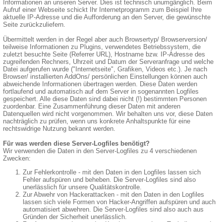
Informationen an unseren Server. Dies ist technisch unumgänglich. Beim
Aufruf einer Webseite schickt Ihr Internetprogramm zum Beispiel Ihre
aktuelle IP-Adresse und die Aufforderung an den Server, die gewünschte
Seite zurückzuliefern.
Übermittelt werden in der Regel aber auch Browsertyp/ Browserversion/
teilweise Informationen zu Plugins, verwendetes Betriebssystem, die
zuletzt besuchte Seite (Referrer URL), Hostname bzw. IP-Adresse des
zugreifenden Rechners, Uhrzeit und Datum der Serveranfrage und welche
Datei aufgerufen wurde ("Internetseite", Grafiken, Videos etc.). Je nach
Browser/ installierten AddOns/ persönlichen Einstellungen können auch
abweichende Informationen übertragen werden. Diese Daten werden
fortlaufend und automatisch auf dem Server in sogenannten Logfiles
gespeichert. Alle diese Daten sind dabei nicht (!) bestimmten Personen
zuordenbar. Eine Zusammenführung dieser Daten mit anderen
Datenquellen wird nicht vorgenommen. Wir behalten uns vor, diese Daten
nachträglich zu prüfen, wenn uns konkrete Anhaltspunkte für eine
rechtswidrige Nutzung bekannt werden.
Für was werden diese Server-Logfiles benötigt?
Wir verwenden die Daten in den Server-Logfiles zu 4 verschiedenen
Zwecken:
Zur Fehlerkontrolle - mit den Daten in den Logfiles lassen sich
Fehler aufspüren und beheben. Die Server-Logfiles sind also
unerlässlich für unsere Qualitätskontrolle.
Zur Abwehr von Hackerattacken - mit den Daten in den Logfiles
lassen sich viele Formen von Hacker-Angriffen aufspüren und auch
automatisiert abwehren. Die Server-Logfiles sind also auch aus
Gründen der Sicherheit unerlässlich.