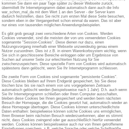
kommen Sie dann ein paar Tage später zu dieser Webseite zurück,
übermittelt Ihr Internetprogramm dabei automatisch dann auch die Info
war_schon_mal_da mit dem Wert 1 an den Server - der Server kann
dadurch feststellen, dass Sie nicht zum ersten Mal diese Seite besuchen,
sondern eben in der Vergangenheit schon einmal da waren. Das ist aber
nur eines von tausenden möglichen Anwendungsbeispielen.
Es gibt grob gesagt zwei verschiedene Arten von Cookies. Werden
Cookies verwendet, sind die meisten der von uns verwendeten Cookies
sogenannte "Session-Cookies". Diese dienen nur dazu, einen
Nutzungsvorgang innerhalb einer Webseite unzweideutig genau einem
Nutzer zuzuordnen. Dies ist z.B. in einem Warenkorbsystem wichtig, wenn
Sie sich in geschlossene Bereiche einloggen oder um Ergebnisse von
Suchen auf unserer Seite zur erleichterten Nutzung für Sie
zwischenzuspeichern. Diese spezielle Form von Cookies wird automatisch
spätestens dann gelöscht, wenn Sie Ihr Internetprogramm schliessen.
Die zweite Form von Cookies sind sogenannte "persistente Cookies".
Diese Cookies bleiben auf Ihrem Endgerät gespeichert, bis Sie diese
löschen bzw. bis sie nach einem von uns vorgegebenen Zeitraum
automatisch gelöscht werden (beispielsweise nach 1 Jahr). D.h. auch wenn
Sie Ihr Internetprogramm schließen oder Ihren Computer ausschalten,
bleiben diese Cookies bei Ihnen gespeichert und werden beim nächsten
Besuch der Homepage, die die Cookies gesetzt hat, automatisch wieder an
diese Homepage übertragen. Diese Cookies können unterschiedlichste
Daten enthalten: beispielweise können solche Cookies uns ermöglichen,
Ihren Browser beim nächsten Besuch wiederzuerkennen, aber es stimmt
nicht, dass Cookies zwingend oder gar ausschließlich hierfür verwendet
werden. Cookies können beispielsweise auch nur von Ihnen getroffenene
Einstellungen speichern, z.B. welche Sprache oder welche Schriftgröße