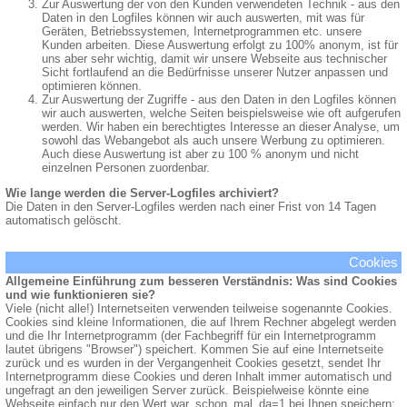
Zur Auswertung der von den Kunden verwendeten Technik - aus den
Daten in den Logfiles können wir auch auswerten, mit was für
Geräten, Betriebssystemen, Internetprogrammen etc. unsere
Kunden arbeiten. Diese Auswertung erfolgt zu 100% anonym, ist für
uns aber sehr wichtig, damit wir unsere Webseite aus technischer
Sicht fortlaufend an die Bedürfnisse unserer Nutzer anpassen und
optimieren können.
Zur Auswertung der Zugriffe - aus den Daten in den Logfiles können
wir auch auswerten, welche Seiten beispielsweise wie oft aufgerufen
werden. Wir haben ein berechtigtes Interesse an dieser Analyse, um
sowohl das Webangebot als auch unsere Werbung zu optimieren.
Auch diese Auswertung ist aber zu 100 % anonym und nicht
einzelnen Personen zuordenbar.
Wie lange werden die Server-Logfiles archiviert?
Die Daten in den Server-Logfiles werden nach einer Frist von 14 Tagen
automatisch gelöscht.
Cookies
Allgemeine Einführung zum besseren Verständnis: Was sind Cookies
und wie funktionieren sie?
Viele (nicht alle!) Internetseiten verwenden teilweise sogenannte Cookies.
Cookies sind kleine Informationen, die auf Ihrem Rechner abgelegt werden
und die Ihr Internetprogramm (der Fachbegriff für ein Internetprogramm
lautet übrigens "Browser") speichert. Kommen Sie auf eine Internetseite
zurück und es wurden in der Vergangenheit Cookies gesetzt, sendet Ihr
Internetprogramm diese Cookies und deren Inhalt immer automatisch und
ungefragt an den jeweiligen Server zurück. Beispielweise könnte eine
Webseite einfach nur den Wert war_schon_mal_da=1 bei Ihnen speichern;