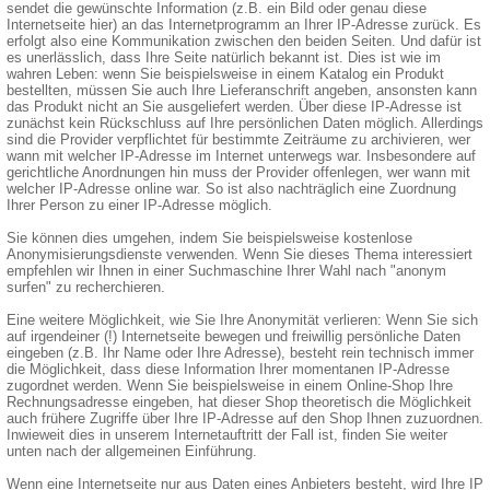
sendet die gewünschte Information (z.B. ein Bild oder genau diese
Internetseite hier) an das Internetprogramm an Ihrer IP-Adresse zurück. Es
erfolgt also eine Kommunikation zwischen den beiden Seiten. Und dafür ist
es unerlässlich, dass Ihre Seite natürlich bekannt ist. Dies ist wie im
wahren Leben: wenn Sie beispielsweise in einem Katalog ein Produkt
bestellten, müssen Sie auch Ihre Lieferanschrift angeben, ansonsten kann
das Produkt nicht an Sie ausgeliefert werden. Über diese IP-Adresse ist
zunächst kein Rückschluss auf Ihre persönlichen Daten möglich. Allerdings
sind die Provider verpflichtet für bestimmte Zeiträume zu archivieren, wer
wann mit welcher IP-Adresse im Internet unterwegs war. Insbesondere auf
gerichtliche Anordnungen hin muss der Provider offenlegen, wer wann mit
welcher IP-Adresse online war. So ist also nachträglich eine Zuordnung
Ihrer Person zu einer IP-Adresse möglich.
Sie können dies umgehen, indem Sie beispielsweise kostenlose
Anonymisierungsdienste verwenden. Wenn Sie dieses Thema interessiert
empfehlen wir Ihnen in einer Suchmaschine Ihrer Wahl nach "anonym
surfen" zu recherchieren.
Eine weitere Möglichkeit, wie Sie Ihre Anonymität verlieren: Wenn Sie sich
auf irgendeiner (!) Internetseite bewegen und freiwillig persönliche Daten
eingeben (z.B. Ihr Name oder Ihre Adresse), besteht rein technisch immer
die Möglichkeit, dass diese Information Ihrer momentanen IP-Adresse
zugordnet werden. Wenn Sie beispielsweise in einem Online-Shop Ihre
Rechnungsadresse eingeben, hat dieser Shop theoretisch die Möglichkeit
auch frühere Zugriffe über Ihre IP-Adresse auf den Shop Ihnen zuzuordnen.
Inwieweit dies in unserem Internetauftritt der Fall ist, finden Sie weiter
unten nach der allgemeinen Einführung.
Wenn eine Internetseite nur aus Daten eines Anbieters besteht, wird Ihre IP