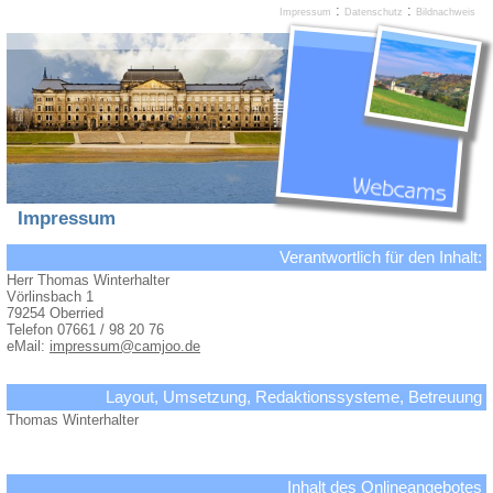
:
:
Impressum
Datenschutz
Bildnachweis
Impressum
Verantwortlich für den Inhalt:
Herr Thomas Winterhalter
Vörlinsbach 1
79254 Oberried
Telefon 07661 / 98 20 76
eMail:
impressum@camjoo.de
Layout, Umsetzung, Redaktionssysteme, Betreuung
Thomas Winterhalter
Inhalt des Onlineangebotes