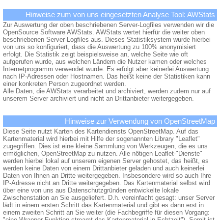
Hinweise zum von uns eingesetzten Analyse Tool: AWStats
Zur Auswertung der oben beschriebenen Server-Logfiles verwenden wir die
OpenSource Software AWStats. AWStats wertet hierfür die weiter oben
beschriebenen Server-Logfiles aus. Dieses Statistiksystem wurde hierbei
von uns so konfiguriert, dass die Auswertung zu 100% anonymisiert
erfolgt. Die Statistik zeigt beispielsweise an, welche Seite wie oft
aufgerufen wurde, aus welchen Ländern die Nutzer kamen oder welches
Internetprogramm verwendet wurde. Es erfolgt aber keinerlei Auswertung
nach IP-Adressen oder Hostnamen. Das heißt keine der Statistiken kann
einer konkreten Person zugeordnet werden.
Alle Daten, die AWStats verarbeitet und archiviert, werden zudem nur auf
unserem Server archiviert und nicht an Drittanbieter weitergegeben.
Hinweise zur Verwendung von OpenStreetMap
Diese Seite nutzt Karten des Kartendiensts OpenStreetMap. Auf das
Kartenmaterial wird hierbei mit Hilfe der sogenannten Library "Leaflet"
zugegriffen. Dies ist eine kleine Sammlung von Werkzeugen, die es uns
ermöglichen, OpenStreetMap zu nutzen. Alle nötigen Leaflet-"Dienste"
werden hierbei lokal auf unserem eigenen Server gehostet, das heißt, es
werden keine Daten von einem Drittanbieter geladen und auch keinerlei
Daten von Ihnen an Dritte weitergegeben. Insbesondere wird so auch Ihre
IP-Adresse nicht an Dritte weitergegeben. Das Kartenmaterial selbst wird
über eine von uns aus Datenschutzgründen entwickelte lokale
Zwischenstation an Sie ausgeliefert. D.h. vereinfacht gesagt: unser Server
lädt in einem ersten Schritt das Kartenmaterial und gibt es dann erst in
einem zweiten Schritt an Sie weiter (die Fachbegriffe für diesen Vorgang:
"eine Wrapper-Funktion streamt das Kartenmaterial in Echtzeit"). Somit ist