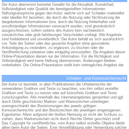
Der Autor übernimmt keinerlei Gewähr für die Aktualität, Korrektheit,
Vollständigkeit oder Qualität der bereitgestellten Informationen.
Haftungsansprüche gegen den Autor, welche sich auf Schäden materieller
oder ideeller Art beziehen, die durch die Nutzung oder Nichtnutzung der
dargebotenen Informationen bzw. durch die Nutzung fehlerhafter und
unvollständiger Informationen verursacht wurden, sind grundsätzlich
ausgeschlossen, sofern seitens des Autors kein nachweislich
vorsätzliches oder grob fahrlässiges Verschulden vorliegt. Alle Angebote
sind freibleibend und unverbindlich. Der Autor behält es sich ausdrücklich
vor, Teile der Seiten oder das gesamte Angebot ohne gesonderte
Ankündigung zu verändern, zu ergänzen, zu löschen oder die
Veröffentlichung zeitweise oder endgültig einzustellen. Die Angaben dieser
Online-Präsentation dienen nur der Information. Für die Richtigkeit und
Vollständigkeit wird keine Haftung übernommen. Änderungen bleiben
vorbehalten. Die Online-Präsentation stellt kein vertragliches Angebot dar.
Urheber- und Kennzeichenrecht
Der Autor ist bestrebt, in allen Publikationen die Urheberrechte der
verwendeten Grafiken und Texte zu beachten, von ihm selbst erstellte
Grafiken und Texte zu nutzen oder auf lizenzfreie Grafiken und Texte
zurückzugreifen. Alle innerhalb des Internetangebotes genannten und ggf.
durch Dritte geschützten Marken- und Warenzeichen unterliegen
uneingeschränkt den Bestimmungen des jeweils gültigen
Kennzeichenrechts und den Besitzrechten der jeweiligen eingetragenen
Eigentümer. Allein aufgrund der bloßen Nennung ist nicht der Schluss zu
ziehen, dass Markenzeichen nicht durch Rechte Dritter geschützt sind!
Das Copyright für veröffentlichte, vom Autor selbst erstellte Objekte bleibt
allein beim Autor der Seiten. Eine Vervielfältigung oder Verwendung solcher