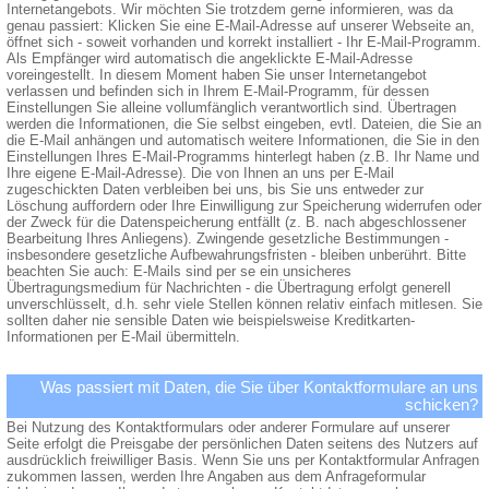
Internetangebots. Wir möchten Sie trotzdem gerne informieren, was da
genau passiert: Klicken Sie eine E-Mail-Adresse auf unserer Webseite an,
öffnet sich - soweit vorhanden und korrekt installiert - Ihr E-Mail-Programm.
Als Empfänger wird automatisch die angeklickte E-Mail-Adresse
voreingestellt. In diesem Moment haben Sie unser Internetangebot
verlassen und befinden sich in Ihrem E-Mail-Programm, für dessen
Einstellungen Sie alleine vollumfänglich verantwortlich sind. Übertragen
werden die Informationen, die Sie selbst eingeben, evtl. Dateien, die Sie an
die E-Mail anhängen und automatisch weitere Informationen, die Sie in den
Einstellungen Ihres E-Mail-Programms hinterlegt haben (z.B. Ihr Name und
Ihre eigene E-Mail-Adresse). Die von Ihnen an uns per E-Mail
zugeschickten Daten verbleiben bei uns, bis Sie uns entweder zur
Löschung auffordern oder Ihre Einwilligung zur Speicherung widerrufen oder
der Zweck für die Datenspeicherung entfällt (z. B. nach abgeschlossener
Bearbeitung Ihres Anliegens). Zwingende gesetzliche Bestimmungen -
insbesondere gesetzliche Aufbewahrungsfristen - bleiben unberührt. Bitte
beachten Sie auch: E-Mails sind per se ein unsicheres
Übertragungsmedium für Nachrichten - die Übertragung erfolgt generell
unverschlüsselt, d.h. sehr viele Stellen können relativ einfach mitlesen. Sie
sollten daher nie sensible Daten wie beispielsweise Kreditkarten-
Informationen per E-Mail übermitteln.
Was passiert mit Daten, die Sie über Kontaktformulare an uns
schicken?
Bei Nutzung des Kontaktformulars oder anderer Formulare auf unserer
Seite erfolgt die Preisgabe der persönlichen Daten seitens des Nutzers auf
ausdrücklich freiwilliger Basis. Wenn Sie uns per Kontaktformular Anfragen
zukommen lassen, werden Ihre Angaben aus dem Anfrageformular