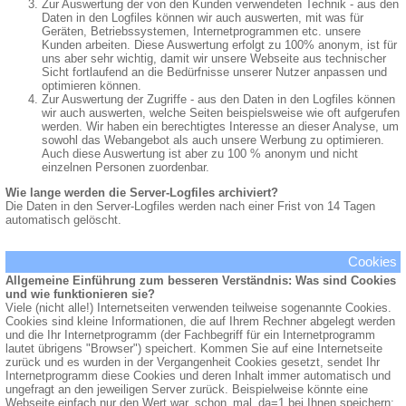
Zur Auswertung der von den Kunden verwendeten Technik - aus den
Daten in den Logfiles können wir auch auswerten, mit was für
Geräten, Betriebssystemen, Internetprogrammen etc. unsere
Kunden arbeiten. Diese Auswertung erfolgt zu 100% anonym, ist für
uns aber sehr wichtig, damit wir unsere Webseite aus technischer
Sicht fortlaufend an die Bedürfnisse unserer Nutzer anpassen und
optimieren können.
Zur Auswertung der Zugriffe - aus den Daten in den Logfiles können
wir auch auswerten, welche Seiten beispielsweise wie oft aufgerufen
werden. Wir haben ein berechtigtes Interesse an dieser Analyse, um
sowohl das Webangebot als auch unsere Werbung zu optimieren.
Auch diese Auswertung ist aber zu 100 % anonym und nicht
einzelnen Personen zuordenbar.
Wie lange werden die Server-Logfiles archiviert?
Die Daten in den Server-Logfiles werden nach einer Frist von 14 Tagen
automatisch gelöscht.
Cookies
Allgemeine Einführung zum besseren Verständnis: Was sind Cookies
und wie funktionieren sie?
Viele (nicht alle!) Internetseiten verwenden teilweise sogenannte Cookies.
Cookies sind kleine Informationen, die auf Ihrem Rechner abgelegt werden
und die Ihr Internetprogramm (der Fachbegriff für ein Internetprogramm
lautet übrigens "Browser") speichert. Kommen Sie auf eine Internetseite
zurück und es wurden in der Vergangenheit Cookies gesetzt, sendet Ihr
Internetprogramm diese Cookies und deren Inhalt immer automatisch und
ungefragt an den jeweiligen Server zurück. Beispielweise könnte eine
Webseite einfach nur den Wert war_schon_mal_da=1 bei Ihnen speichern;