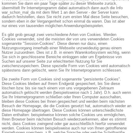
kommen Sie dann ein paar Tage später zu dieser Webseite zurück,
übermittelt Ihr Internetprogramm dabei automatisch dann auch die Info
war_schon_mal_da mit dem Wert 1 an den Server - der Server kann
dadurch feststellen, dass Sie nicht zum ersten Mal diese Seite besuchen,
sondern eben in der Vergangenheit schon einmal da waren. Das ist aber
nur eines von tausenden möglichen Anwendungsbeispielen.
Es gibt grob gesagt zwei verschiedene Arten von Cookies. Werden
Cookies verwendet, sind die meisten der von uns verwendeten Cookies
sogenannte "Session-Cookies". Diese dienen nur dazu, einen
Nutzungsvorgang innerhalb einer Webseite unzweideutig genau einem
Nutzer zuzuordnen. Dies ist z.B. in einem Warenkorbsystem wichtig, wenn
Sie sich in geschlossene Bereiche einloggen oder um Ergebnisse von
Suchen auf unserer Seite zur erleichterten Nutzung für Sie
zwischenzuspeichern. Diese spezielle Form von Cookies wird automatisch
spätestens dann gelöscht, wenn Sie Ihr Internetprogramm schliessen.
Die zweite Form von Cookies sind sogenannte "persistente Cookies".
Diese Cookies bleiben auf Ihrem Endgerät gespeichert, bis Sie diese
löschen bzw. bis sie nach einem von uns vorgegebenen Zeitraum
automatisch gelöscht werden (beispielsweise nach 1 Jahr). D.h. auch wenn
Sie Ihr Internetprogramm schließen oder Ihren Computer ausschalten,
bleiben diese Cookies bei Ihnen gespeichert und werden beim nächsten
Besuch der Homepage, die die Cookies gesetzt hat, automatisch wieder an
diese Homepage übertragen. Diese Cookies können unterschiedlichste
Daten enthalten: beispielweise können solche Cookies uns ermöglichen,
Ihren Browser beim nächsten Besuch wiederzuerkennen, aber es stimmt
nicht, dass Cookies zwingend oder gar ausschließlich hierfür verwendet
werden. Cookies können beispielsweise auch nur von Ihnen getroffenene
Einstellungen speichern, z.B. welche Sprache oder welche Schriftgröße