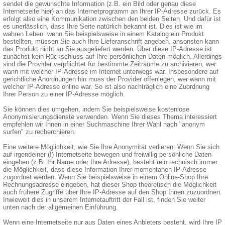
sendet die gewünschte Information (z.B. ein Bild oder genau diese
Internetseite hier) an das Internetprogramm an Ihrer IP-Adresse zurück. Es
erfolgt also eine Kommunikation zwischen den beiden Seiten. Und dafür ist
es unerlässlich, dass Ihre Seite natürlich bekannt ist. Dies ist wie im
wahren Leben: wenn Sie beispielsweise in einem Katalog ein Produkt
bestellten, müssen Sie auch Ihre Lieferanschrift angeben, ansonsten kann
das Produkt nicht an Sie ausgeliefert werden. Über diese IP-Adresse ist
zunächst kein Rückschluss auf Ihre persönlichen Daten möglich. Allerdings
sind die Provider verpflichtet für bestimmte Zeiträume zu archivieren, wer
wann mit welcher IP-Adresse im Internet unterwegs war. Insbesondere auf
gerichtliche Anordnungen hin muss der Provider offenlegen, wer wann mit
welcher IP-Adresse online war. So ist also nachträglich eine Zuordnung
Ihrer Person zu einer IP-Adresse möglich.
Sie können dies umgehen, indem Sie beispielsweise kostenlose
Anonymisierungsdienste verwenden. Wenn Sie dieses Thema interessiert
empfehlen wir Ihnen in einer Suchmaschine Ihrer Wahl nach "anonym
surfen" zu recherchieren.
Eine weitere Möglichkeit, wie Sie Ihre Anonymität verlieren: Wenn Sie sich
auf irgendeiner (!) Internetseite bewegen und freiwillig persönliche Daten
eingeben (z.B. Ihr Name oder Ihre Adresse), besteht rein technisch immer
die Möglichkeit, dass diese Information Ihrer momentanen IP-Adresse
zugordnet werden. Wenn Sie beispielsweise in einem Online-Shop Ihre
Rechnungsadresse eingeben, hat dieser Shop theoretisch die Möglichkeit
auch frühere Zugriffe über Ihre IP-Adresse auf den Shop Ihnen zuzuordnen.
Inwieweit dies in unserem Internetauftritt der Fall ist, finden Sie weiter
unten nach der allgemeinen Einführung.
Wenn eine Internetseite nur aus Daten eines Anbieters besteht, wird Ihre IP