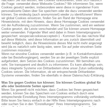
Nachdem Sie nun wissen, wie Cookies funktionieren, stellt sich natürlich
die Frage: verwendet diese Webseite Cookies? Wir informieren Sie, wenn
Cookies gesetzt werden, insbesondere wenn diese in irgendeiner Form
personalisierte Daten über Sie speichern oder die dazu verwendet werden
können, Sie eindeutig (auch anonymisiert) wieder zu identifizieren! Wenn
wir global Cookies einsetzen, finden Sie am Rand der Homepage eine
Hinweisleiste, mit dem Hinweis, dass diese Homepage Cookies verwendet
mit der Aufforderung zuzustimmen. Wenn Sie zustimmen, wird ein weiterer
Cookie gesetzt, die Leiste verschwindet und Sie können unsere Homepage
weiter verwenden. Folgender Wert wird dabei in Ihrem Internetprogramm
gespeichert: wsspecialcookiesaccepted=1 - Kommen Sie das nächste Mal
auf diese Website, wird diese Information an uns zurück übermittelt und
bewirkt lediglich, dass die Hinweisleiste dieses Mal nicht mehr angezeigt
wird (da es natürlich sehr lästig wäre, wenn Sie auf jeder einzelnen Seite
zustimmen müssten).
Wenn nur einzelne Cookies verwendet werden (z.B. in Kontaktformularen
oder bei Bestellvorgängen), werden Sie an der jeweiligen Stelle explizit
aufgefordert, dem Setzen des Cookies zuzustimmen. Wir bemühen uns
sehr, Sie transparent und deutlich zu informieren. Es kann allerdings sein,
dass integrierte Systeme von Drittanbietern ohne unser Zutun selbständig
Cookies setzen. Die Information, ob wir entsprechende Drittanbieter-
Systeme verwenden, finden Sie ebenfalls in dieser Datenschutz-Erklärung.
Was Sie gegen Cookies tun können: Sie können Cookies global für
alle oder bestimmte Seiten sperren!
Wenn Sie generell nicht möchten, dass Cookies bei Ihnen gespeichert
werden, können Sie das Speichern von Cookies einfach durch eine
entsprechende Einstellung Ihres Internetprogramms vollständig verhindern.
Bitte lesen Sie hierzu einfach in der Hilfe Ihres Internetprogramms nach
oder suchen Sie in den "Einstellungen" Ihres Internetprogramms. Sie