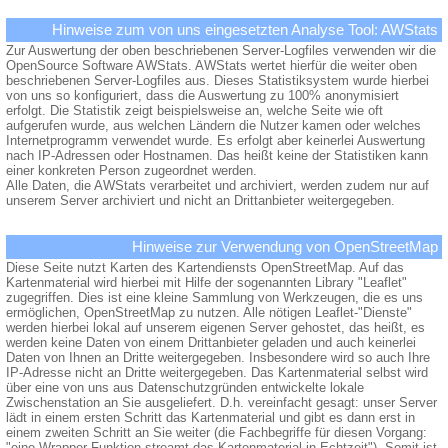
Hinweise zum von uns eingesetzten Analyse Tool: AWStats
Zur Auswertung der oben beschriebenen Server-Logfiles verwenden wir die
OpenSource Software AWStats. AWStats wertet hierfür die weiter oben
beschriebenen Server-Logfiles aus. Dieses Statistiksystem wurde hierbei
von uns so konfiguriert, dass die Auswertung zu 100% anonymisiert
erfolgt. Die Statistik zeigt beispielsweise an, welche Seite wie oft
aufgerufen wurde, aus welchen Ländern die Nutzer kamen oder welches
Internetprogramm verwendet wurde. Es erfolgt aber keinerlei Auswertung
nach IP-Adressen oder Hostnamen. Das heißt keine der Statistiken kann
einer konkreten Person zugeordnet werden.
Alle Daten, die AWStats verarbeitet und archiviert, werden zudem nur auf
unserem Server archiviert und nicht an Drittanbieter weitergegeben.
Hinweise zur Verwendung von OpenStreetMap
Diese Seite nutzt Karten des Kartendiensts OpenStreetMap. Auf das
Kartenmaterial wird hierbei mit Hilfe der sogenannten Library "Leaflet"
zugegriffen. Dies ist eine kleine Sammlung von Werkzeugen, die es uns
ermöglichen, OpenStreetMap zu nutzen. Alle nötigen Leaflet-"Dienste"
werden hierbei lokal auf unserem eigenen Server gehostet, das heißt, es
werden keine Daten von einem Drittanbieter geladen und auch keinerlei
Daten von Ihnen an Dritte weitergegeben. Insbesondere wird so auch Ihre
IP-Adresse nicht an Dritte weitergegeben. Das Kartenmaterial selbst wird
über eine von uns aus Datenschutzgründen entwickelte lokale
Zwischenstation an Sie ausgeliefert. D.h. vereinfacht gesagt: unser Server
lädt in einem ersten Schritt das Kartenmaterial und gibt es dann erst in
einem zweiten Schritt an Sie weiter (die Fachbegriffe für diesen Vorgang:
"eine Wrapper-Funktion streamt das Kartenmaterial in Echtzeit"). Somit ist