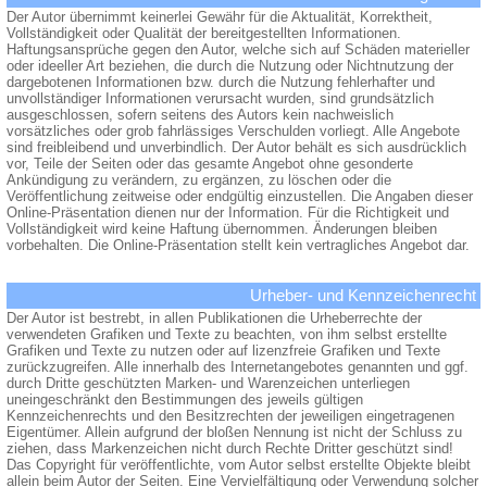
Der Autor übernimmt keinerlei Gewähr für die Aktualität, Korrektheit,
Vollständigkeit oder Qualität der bereitgestellten Informationen.
Haftungsansprüche gegen den Autor, welche sich auf Schäden materieller
oder ideeller Art beziehen, die durch die Nutzung oder Nichtnutzung der
dargebotenen Informationen bzw. durch die Nutzung fehlerhafter und
unvollständiger Informationen verursacht wurden, sind grundsätzlich
ausgeschlossen, sofern seitens des Autors kein nachweislich
vorsätzliches oder grob fahrlässiges Verschulden vorliegt. Alle Angebote
sind freibleibend und unverbindlich. Der Autor behält es sich ausdrücklich
vor, Teile der Seiten oder das gesamte Angebot ohne gesonderte
Ankündigung zu verändern, zu ergänzen, zu löschen oder die
Veröffentlichung zeitweise oder endgültig einzustellen. Die Angaben dieser
Online-Präsentation dienen nur der Information. Für die Richtigkeit und
Vollständigkeit wird keine Haftung übernommen. Änderungen bleiben
vorbehalten. Die Online-Präsentation stellt kein vertragliches Angebot dar.
Urheber- und Kennzeichenrecht
Der Autor ist bestrebt, in allen Publikationen die Urheberrechte der
verwendeten Grafiken und Texte zu beachten, von ihm selbst erstellte
Grafiken und Texte zu nutzen oder auf lizenzfreie Grafiken und Texte
zurückzugreifen. Alle innerhalb des Internetangebotes genannten und ggf.
durch Dritte geschützten Marken- und Warenzeichen unterliegen
uneingeschränkt den Bestimmungen des jeweils gültigen
Kennzeichenrechts und den Besitzrechten der jeweiligen eingetragenen
Eigentümer. Allein aufgrund der bloßen Nennung ist nicht der Schluss zu
ziehen, dass Markenzeichen nicht durch Rechte Dritter geschützt sind!
Das Copyright für veröffentlichte, vom Autor selbst erstellte Objekte bleibt
allein beim Autor der Seiten. Eine Vervielfältigung oder Verwendung solcher