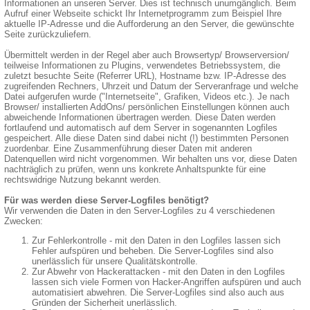
Informationen an unseren Server. Dies ist technisch unumgänglich. Beim
Aufruf einer Webseite schickt Ihr Internetprogramm zum Beispiel Ihre
aktuelle IP-Adresse und die Aufforderung an den Server, die gewünschte
Seite zurückzuliefern.
Übermittelt werden in der Regel aber auch Browsertyp/ Browserversion/
teilweise Informationen zu Plugins, verwendetes Betriebssystem, die
zuletzt besuchte Seite (Referrer URL), Hostname bzw. IP-Adresse des
zugreifenden Rechners, Uhrzeit und Datum der Serveranfrage und welche
Datei aufgerufen wurde ("Internetseite", Grafiken, Videos etc.). Je nach
Browser/ installierten AddOns/ persönlichen Einstellungen können auch
abweichende Informationen übertragen werden. Diese Daten werden
fortlaufend und automatisch auf dem Server in sogenannten Logfiles
gespeichert. Alle diese Daten sind dabei nicht (!) bestimmten Personen
zuordenbar. Eine Zusammenführung dieser Daten mit anderen
Datenquellen wird nicht vorgenommen. Wir behalten uns vor, diese Daten
nachträglich zu prüfen, wenn uns konkrete Anhaltspunkte für eine
rechtswidrige Nutzung bekannt werden.
Für was werden diese Server-Logfiles benötigt?
Wir verwenden die Daten in den Server-Logfiles zu 4 verschiedenen
Zwecken:
Zur Fehlerkontrolle - mit den Daten in den Logfiles lassen sich
Fehler aufspüren und beheben. Die Server-Logfiles sind also
unerlässlich für unsere Qualitätskontrolle.
Zur Abwehr von Hackerattacken - mit den Daten in den Logfiles
lassen sich viele Formen von Hacker-Angriffen aufspüren und auch
automatisiert abwehren. Die Server-Logfiles sind also auch aus
Gründen der Sicherheit unerlässlich.