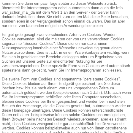
kommen Sie dann ein paar Tage später zu dieser Webseite zurück,
übermittelt Ihr Internetprogramm dabei automatisch dann auch die Info
war_schon_mal_da mit dem Wert 1 an den Server - der Server kann
dadurch feststellen, dass Sie nicht zum ersten Mal diese Seite besuchen,
sondern eben in der Vergangenheit schon einmal da waren. Das ist aber
nur eines von tausenden möglichen Anwendungsbeispielen.
Es gibt grob gesagt zwei verschiedene Arten von Cookies. Werden
Cookies verwendet, sind die meisten der von uns verwendeten Cookies
sogenannte "Session-Cookies". Diese dienen nur dazu, einen
Nutzungsvorgang innerhalb einer Webseite unzweideutig genau einem
Nutzer zuzuordnen. Dies ist z.B. in einem Warenkorbsystem wichtig, wenn
Sie sich in geschlossene Bereiche einloggen oder um Ergebnisse von
Suchen auf unserer Seite zur erleichterten Nutzung für Sie
zwischenzuspeichern. Diese spezielle Form von Cookies wird automatisch
spätestens dann gelöscht, wenn Sie Ihr Internetprogramm schliessen.
Die zweite Form von Cookies sind sogenannte "persistente Cookies".
Diese Cookies bleiben auf Ihrem Endgerät gespeichert, bis Sie diese
löschen bzw. bis sie nach einem von uns vorgegebenen Zeitraum
automatisch gelöscht werden (beispielsweise nach 1 Jahr). D.h. auch wenn
Sie Ihr Internetprogramm schließen oder Ihren Computer ausschalten,
bleiben diese Cookies bei Ihnen gespeichert und werden beim nächsten
Besuch der Homepage, die die Cookies gesetzt hat, automatisch wieder an
diese Homepage übertragen. Diese Cookies können unterschiedlichste
Daten enthalten: beispielweise können solche Cookies uns ermöglichen,
Ihren Browser beim nächsten Besuch wiederzuerkennen, aber es stimmt
nicht, dass Cookies zwingend oder gar ausschließlich hierfür verwendet
werden. Cookies können beispielsweise auch nur von Ihnen getroffenene
Einstellungen speichern, z.B. welche Sprache oder welche Schriftgröße