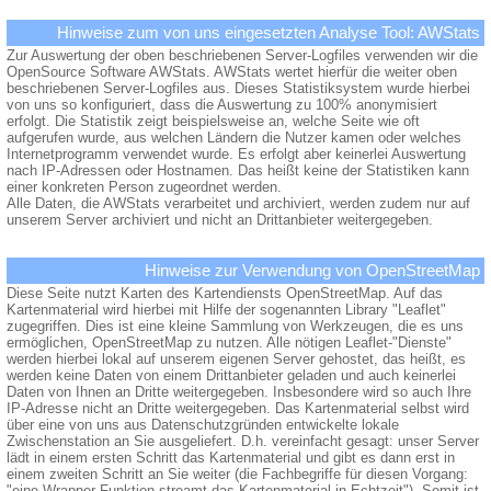
Hinweise zum von uns eingesetzten Analyse Tool: AWStats
Zur Auswertung der oben beschriebenen Server-Logfiles verwenden wir die
OpenSource Software AWStats. AWStats wertet hierfür die weiter oben
beschriebenen Server-Logfiles aus. Dieses Statistiksystem wurde hierbei
von uns so konfiguriert, dass die Auswertung zu 100% anonymisiert
erfolgt. Die Statistik zeigt beispielsweise an, welche Seite wie oft
aufgerufen wurde, aus welchen Ländern die Nutzer kamen oder welches
Internetprogramm verwendet wurde. Es erfolgt aber keinerlei Auswertung
nach IP-Adressen oder Hostnamen. Das heißt keine der Statistiken kann
einer konkreten Person zugeordnet werden.
Alle Daten, die AWStats verarbeitet und archiviert, werden zudem nur auf
unserem Server archiviert und nicht an Drittanbieter weitergegeben.
Hinweise zur Verwendung von OpenStreetMap
Diese Seite nutzt Karten des Kartendiensts OpenStreetMap. Auf das
Kartenmaterial wird hierbei mit Hilfe der sogenannten Library "Leaflet"
zugegriffen. Dies ist eine kleine Sammlung von Werkzeugen, die es uns
ermöglichen, OpenStreetMap zu nutzen. Alle nötigen Leaflet-"Dienste"
werden hierbei lokal auf unserem eigenen Server gehostet, das heißt, es
werden keine Daten von einem Drittanbieter geladen und auch keinerlei
Daten von Ihnen an Dritte weitergegeben. Insbesondere wird so auch Ihre
IP-Adresse nicht an Dritte weitergegeben. Das Kartenmaterial selbst wird
über eine von uns aus Datenschutzgründen entwickelte lokale
Zwischenstation an Sie ausgeliefert. D.h. vereinfacht gesagt: unser Server
lädt in einem ersten Schritt das Kartenmaterial und gibt es dann erst in
einem zweiten Schritt an Sie weiter (die Fachbegriffe für diesen Vorgang:
"eine Wrapper-Funktion streamt das Kartenmaterial in Echtzeit"). Somit ist