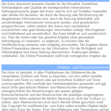
Der Autor übernimmt keinerlei Gewähr für die Aktualität, Korrektheit,
Vollständigkeit oder Qualität der bereitgestellten Informationen.
Haftungsansprüche gegen den Autor, welche sich auf Schäden materieller
oder ideeller Art beziehen, die durch die Nutzung oder Nichtnutzung der
dargebotenen Informationen bzw. durch die Nutzung fehlerhafter und
unvollständiger Informationen verursacht wurden, sind grundsätzlich
ausgeschlossen, sofern seitens des Autors kein nachweislich
vorsätzliches oder grob fahrlässiges Verschulden vorliegt. Alle Angebote
sind freibleibend und unverbindlich. Der Autor behält es sich ausdrücklich
vor, Teile der Seiten oder das gesamte Angebot ohne gesonderte
Ankündigung zu verändern, zu ergänzen, zu löschen oder die
Veröffentlichung zeitweise oder endgültig einzustellen. Die Angaben dieser
Online-Präsentation dienen nur der Information. Für die Richtigkeit und
Vollständigkeit wird keine Haftung übernommen. Änderungen bleiben
vorbehalten. Die Online-Präsentation stellt kein vertragliches Angebot dar.
Urheber- und Kennzeichenrecht
Der Autor ist bestrebt, in allen Publikationen die Urheberrechte der
verwendeten Grafiken und Texte zu beachten, von ihm selbst erstellte
Grafiken und Texte zu nutzen oder auf lizenzfreie Grafiken und Texte
zurückzugreifen. Alle innerhalb des Internetangebotes genannten und ggf.
durch Dritte geschützten Marken- und Warenzeichen unterliegen
uneingeschränkt den Bestimmungen des jeweils gültigen
Kennzeichenrechts und den Besitzrechten der jeweiligen eingetragenen
Eigentümer. Allein aufgrund der bloßen Nennung ist nicht der Schluss zu
ziehen, dass Markenzeichen nicht durch Rechte Dritter geschützt sind!
Das Copyright für veröffentlichte, vom Autor selbst erstellte Objekte bleibt
allein beim Autor der Seiten. Eine Vervielfältigung oder Verwendung solcher