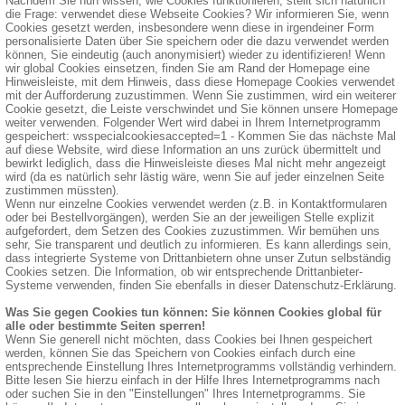
Nachdem Sie nun wissen, wie Cookies funktionieren, stellt sich natürlich
die Frage: verwendet diese Webseite Cookies? Wir informieren Sie, wenn
Cookies gesetzt werden, insbesondere wenn diese in irgendeiner Form
personalisierte Daten über Sie speichern oder die dazu verwendet werden
können, Sie eindeutig (auch anonymisiert) wieder zu identifizieren! Wenn
wir global Cookies einsetzen, finden Sie am Rand der Homepage eine
Hinweisleiste, mit dem Hinweis, dass diese Homepage Cookies verwendet
mit der Aufforderung zuzustimmen. Wenn Sie zustimmen, wird ein weiterer
Cookie gesetzt, die Leiste verschwindet und Sie können unsere Homepage
weiter verwenden. Folgender Wert wird dabei in Ihrem Internetprogramm
gespeichert: wsspecialcookiesaccepted=1 - Kommen Sie das nächste Mal
auf diese Website, wird diese Information an uns zurück übermittelt und
bewirkt lediglich, dass die Hinweisleiste dieses Mal nicht mehr angezeigt
wird (da es natürlich sehr lästig wäre, wenn Sie auf jeder einzelnen Seite
zustimmen müssten).
Wenn nur einzelne Cookies verwendet werden (z.B. in Kontaktformularen
oder bei Bestellvorgängen), werden Sie an der jeweiligen Stelle explizit
aufgefordert, dem Setzen des Cookies zuzustimmen. Wir bemühen uns
sehr, Sie transparent und deutlich zu informieren. Es kann allerdings sein,
dass integrierte Systeme von Drittanbietern ohne unser Zutun selbständig
Cookies setzen. Die Information, ob wir entsprechende Drittanbieter-
Systeme verwenden, finden Sie ebenfalls in dieser Datenschutz-Erklärung.
Was Sie gegen Cookies tun können: Sie können Cookies global für
alle oder bestimmte Seiten sperren!
Wenn Sie generell nicht möchten, dass Cookies bei Ihnen gespeichert
werden, können Sie das Speichern von Cookies einfach durch eine
entsprechende Einstellung Ihres Internetprogramms vollständig verhindern.
Bitte lesen Sie hierzu einfach in der Hilfe Ihres Internetprogramms nach
oder suchen Sie in den "Einstellungen" Ihres Internetprogramms. Sie