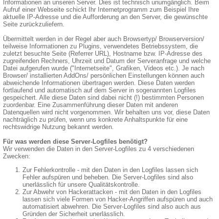
Informationen an unseren Server. Dies ist technisch unumgänglich. Beim
Aufruf einer Webseite schickt Ihr Internetprogramm zum Beispiel Ihre
aktuelle IP-Adresse und die Aufforderung an den Server, die gewünschte
Seite zurückzuliefern.
Übermittelt werden in der Regel aber auch Browsertyp/ Browserversion/
teilweise Informationen zu Plugins, verwendetes Betriebssystem, die
zuletzt besuchte Seite (Referrer URL), Hostname bzw. IP-Adresse des
zugreifenden Rechners, Uhrzeit und Datum der Serveranfrage und welche
Datei aufgerufen wurde ("Internetseite", Grafiken, Videos etc.). Je nach
Browser/ installierten AddOns/ persönlichen Einstellungen können auch
abweichende Informationen übertragen werden. Diese Daten werden
fortlaufend und automatisch auf dem Server in sogenannten Logfiles
gespeichert. Alle diese Daten sind dabei nicht (!) bestimmten Personen
zuordenbar. Eine Zusammenführung dieser Daten mit anderen
Datenquellen wird nicht vorgenommen. Wir behalten uns vor, diese Daten
nachträglich zu prüfen, wenn uns konkrete Anhaltspunkte für eine
rechtswidrige Nutzung bekannt werden.
Für was werden diese Server-Logfiles benötigt?
Wir verwenden die Daten in den Server-Logfiles zu 4 verschiedenen
Zwecken:
Zur Fehlerkontrolle - mit den Daten in den Logfiles lassen sich
Fehler aufspüren und beheben. Die Server-Logfiles sind also
unerlässlich für unsere Qualitätskontrolle.
Zur Abwehr von Hackerattacken - mit den Daten in den Logfiles
lassen sich viele Formen von Hacker-Angriffen aufspüren und auch
automatisiert abwehren. Die Server-Logfiles sind also auch aus
Gründen der Sicherheit unerlässlich.