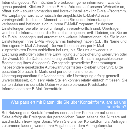
Internetangebots. Wir möchten Sie trotzdem gerne informieren, was da
genau passiert: Klicken Sie eine E-Mail-Adresse auf unserer Webseite an,
öffnet sich - soweit vorhanden und korrekt installiert - Ihr E-Mail-Programm.
Als Empfänger wird automatisch die angeklickte E-Mail-Adresse
voreingestellt. In diesem Moment haben Sie unser Internetangebot
verlassen und befinden sich in Ihrem E-Mail-Programm, für dessen
Einstellungen Sie alleine vollumfänglich verantwortlich sind. Übertragen
werden die Informationen, die Sie selbst eingeben, evtl. Dateien, die Sie an
die E-Mail anhängen und automatisch weitere Informationen, die Sie in den
Einstellungen Ihres E-Mail-Programms hinterlegt haben (z.B. Ihr Name und
Ihre eigene E-Mail-Adresse). Die von Ihnen an uns per E-Mail
zugeschickten Daten verbleiben bei uns, bis Sie uns entweder zur
Löschung auffordern oder Ihre Einwilligung zur Speicherung widerrufen oder
der Zweck für die Datenspeicherung entfällt (z. B. nach abgeschlossener
Bearbeitung Ihres Anliegens). Zwingende gesetzliche Bestimmungen -
insbesondere gesetzliche Aufbewahrungsfristen - bleiben unberührt. Bitte
beachten Sie auch: E-Mails sind per se ein unsicheres
Übertragungsmedium für Nachrichten - die Übertragung erfolgt generell
unverschlüsselt, d.h. sehr viele Stellen können relativ einfach mitlesen. Sie
sollten daher nie sensible Daten wie beispielsweise Kreditkarten-
Informationen per E-Mail übermitteln.
Was passiert mit Daten, die Sie über Kontaktformulare an uns
schicken?
Bei Nutzung des Kontaktformulars oder anderer Formulare auf unserer
Seite erfolgt die Preisgabe der persönlichen Daten seitens des Nutzers auf
ausdrücklich freiwilliger Basis. Wenn Sie uns per Kontaktformular Anfragen
zukommen lassen, werden Ihre Angaben aus dem Anfrageformular