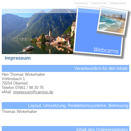
:
:
Impressum
Datenschutz
Bildnachweis
Impressum
Verantwortlich für den Inhalt:
Herr Thomas Winterhalter
Vörlinsbach 1
79254 Oberried
Telefon 07661 / 98 20 76
eMail:
impressum@camjoo.de
Layout, Umsetzung, Redaktionssysteme, Betreuung
Thomas Winterhalter
Inhalt des Onlineangebotes