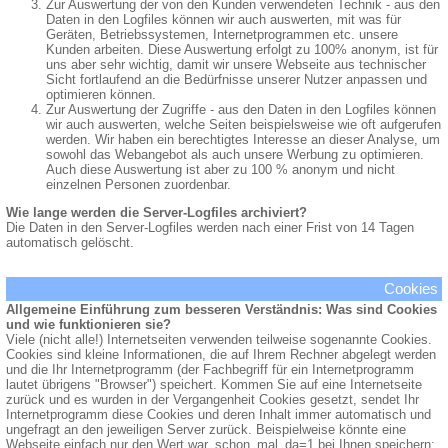
Zur Auswertung der von den Kunden verwendeten Technik - aus den
Daten in den Logfiles können wir auch auswerten, mit was für
Geräten, Betriebssystemen, Internetprogrammen etc. unsere
Kunden arbeiten. Diese Auswertung erfolgt zu 100% anonym, ist für
uns aber sehr wichtig, damit wir unsere Webseite aus technischer
Sicht fortlaufend an die Bedürfnisse unserer Nutzer anpassen und
optimieren können.
Zur Auswertung der Zugriffe - aus den Daten in den Logfiles können
wir auch auswerten, welche Seiten beispielsweise wie oft aufgerufen
werden. Wir haben ein berechtigtes Interesse an dieser Analyse, um
sowohl das Webangebot als auch unsere Werbung zu optimieren.
Auch diese Auswertung ist aber zu 100 % anonym und nicht
einzelnen Personen zuordenbar.
Wie lange werden die Server-Logfiles archiviert?
Die Daten in den Server-Logfiles werden nach einer Frist von 14 Tagen
automatisch gelöscht.
Cookies
Allgemeine Einführung zum besseren Verständnis: Was sind Cookies
und wie funktionieren sie?
Viele (nicht alle!) Internetseiten verwenden teilweise sogenannte Cookies.
Cookies sind kleine Informationen, die auf Ihrem Rechner abgelegt werden
und die Ihr Internetprogramm (der Fachbegriff für ein Internetprogramm
lautet übrigens "Browser") speichert. Kommen Sie auf eine Internetseite
zurück und es wurden in der Vergangenheit Cookies gesetzt, sendet Ihr
Internetprogramm diese Cookies und deren Inhalt immer automatisch und
ungefragt an den jeweiligen Server zurück. Beispielweise könnte eine
Webseite einfach nur den Wert war_schon_mal_da=1 bei Ihnen speichern;