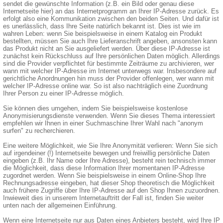
sendet die gewünschte Information (z.B. ein Bild oder genau diese
Internetseite hier) an das Internetprogramm an Ihrer IP-Adresse zurück. Es
erfolgt also eine Kommunikation zwischen den beiden Seiten. Und dafür ist
es unerlässlich, dass Ihre Seite natürlich bekannt ist. Dies ist wie im
wahren Leben: wenn Sie beispielsweise in einem Katalog ein Produkt
bestellten, müssen Sie auch Ihre Lieferanschrift angeben, ansonsten kann
das Produkt nicht an Sie ausgeliefert werden. Über diese IP-Adresse ist
zunächst kein Rückschluss auf Ihre persönlichen Daten möglich. Allerdings
sind die Provider verpflichtet für bestimmte Zeiträume zu archivieren, wer
wann mit welcher IP-Adresse im Internet unterwegs war. Insbesondere auf
gerichtliche Anordnungen hin muss der Provider offenlegen, wer wann mit
welcher IP-Adresse online war. So ist also nachträglich eine Zuordnung
Ihrer Person zu einer IP-Adresse möglich.
Sie können dies umgehen, indem Sie beispielsweise kostenlose
Anonymisierungsdienste verwenden. Wenn Sie dieses Thema interessiert
empfehlen wir Ihnen in einer Suchmaschine Ihrer Wahl nach "anonym
surfen" zu recherchieren.
Eine weitere Möglichkeit, wie Sie Ihre Anonymität verlieren: Wenn Sie sich
auf irgendeiner (!) Internetseite bewegen und freiwillig persönliche Daten
eingeben (z.B. Ihr Name oder Ihre Adresse), besteht rein technisch immer
die Möglichkeit, dass diese Information Ihrer momentanen IP-Adresse
zugordnet werden. Wenn Sie beispielsweise in einem Online-Shop Ihre
Rechnungsadresse eingeben, hat dieser Shop theoretisch die Möglichkeit
auch frühere Zugriffe über Ihre IP-Adresse auf den Shop Ihnen zuzuordnen.
Inwieweit dies in unserem Internetauftritt der Fall ist, finden Sie weiter
unten nach der allgemeinen Einführung.
Wenn eine Internetseite nur aus Daten eines Anbieters besteht, wird Ihre IP