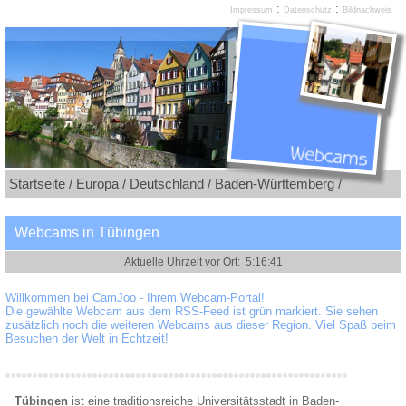
:
:
Impressum
Datenschutz
Bildnachweis
Startseite /
Europa /
Deutschland /
Baden-Württemberg /
Webcams in Tübingen
Willkommen bei CamJoo - Ihrem Webcam-Portal!
Die gewählte Webcam aus dem RSS-Feed ist grün markiert. Sie sehen
zusätzlich noch die weiteren Webcams aus dieser Region. Viel Spaß beim
Besuchen der Welt in Echtzeit!
Tübingen
ist eine traditionsreiche Universitätsstadt in Baden-