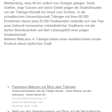
Württemberg, etwa 40 km südlich von Stuttgart gelegen. Steile
Staffeln, enge Gassen und spitze Giebel prägen die Stadtsilhouette
von der Tübinger Altstadt bis hinauf zum Schloss. In der
schwäbischen Universitätsstadt Tübingen mit ihren 85.000
Einwohnern davon etwa 20.000 Studierenden verbindet sich das Flair
eines liebevoll restaurierten mittelalterlichen Stadtkerns mit der
bunten Betriebsamkeit und dem Lebensgefühl einer jungen
Studentenstadt.
Mehrere Webcams in Tübingen bieten einen wunderschönen ersten
Eindruck dieser idyllischen Stadt.
Panorama Webcam mit Blick über Tübingen
Schöne Kamerafahrten über die Tübinger Altstadt - zweite Webcam auf dem
Kelternturm - Heindl Internet AG
Durchschnittliche Bewertung: 1,8
Anzahl der Bewertungen: 187
Anzahl der Clicks: 8.205
Webcam des Verkehrsvereins mit Blick auf die Neckarbrücke