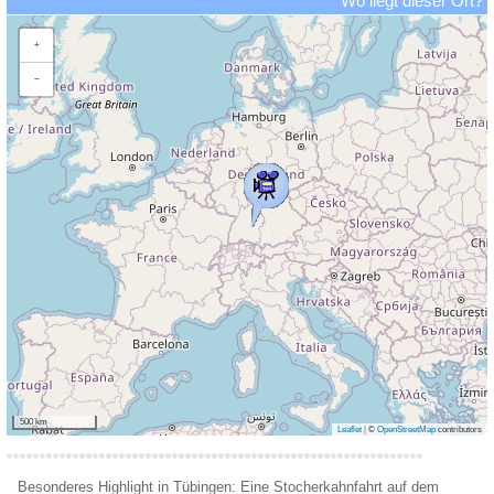
Wo liegt dieser Ort?
+
−
500 km
Leaflet
|
©
OpenStreetMap
contributors
Besonderes Highlight in Tübingen: Eine Stocherkahnfahrt auf dem