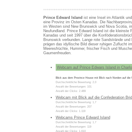
Prince Edward Island
ist eine Insel im Atlantik und
eine Provinz im Osten Kanadas. Die Nachbarprovinz
im Westen sind New Brunswick und Nova Scotia, i
Neufundland. Prince Edward Island ist die kleinste 
Kanadas und seit 1997 über die Konföderationsbrü
Brunswick verbunden. Lange rote Sandstrände und
prägen das idyllische Bild dieser ruhigen Zuflucht im 
Meeresfrüchte, Hummer, frischer Fisch und Muschel
Gaumenfreuden.
Webcam auf Prince Edwars Island in Charlo
Blick aus dem Province House mit Blick nach Norden auf die 
Durchschnittliche Bewertung: 2,0
Anzahl der Bewertungen: 101
Anzahl der Clicks: 2.489
Webcam mit Blick auf die Confederation Bri
Durchschnittliche Bewertung: 1,7
Anzahl der Bewertungen: 207
Anzahl der Clicks: 1.119
Webcams Prince Edward Island
Durchschnittliche Bewertung: 1,7
Anzahl der Bewertungen: 119
Anzahl der Clicks: 1.610