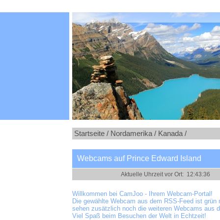
Startseite /
Nordamerika /
Kanada /
Webcams auf Prince Edward Island
Willkommen bei CamJoo - Ihrem Webcam-Portal!
Die gewählte Webcam aus dem RSS-Feed ist grün m
sehen zusätzlich noch die weiteren Webcams aus d
Viel Spaß beim Besuchen der Welt in Echtzeit!