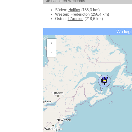
Die nächsten Webcams
Süden:
Halifax
(188,3 km)
Westen:
Fredericton
(256,4 km)
Osten:
L'Ardoise
(218,6 km)
Wo liegt
+
−