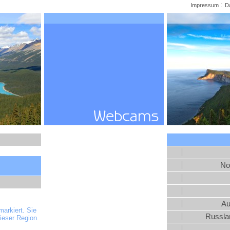
:
Impressum
D
No
Au
arkiert. Sie
Russlan
ieser Region.