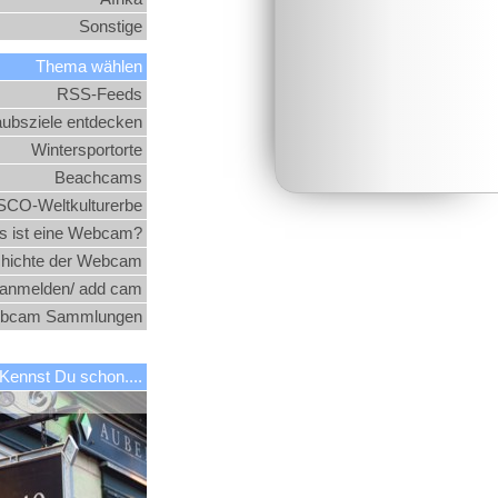
Sonstige
Thema wählen
RSS-Feeds
aubsziele entdecken
Wintersportorte
Beachcams
CO-Weltkulturerbe
 ist eine Webcam?
hichte der Webcam
nmelden/ add cam
bcam Sammlungen
Kennst Du schon....