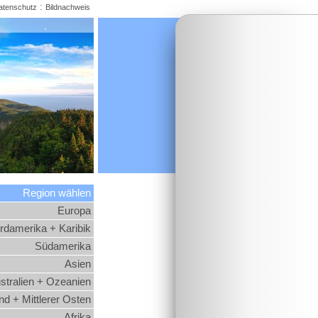
:
atenschutz
Bildnachweis
Region wählen
Europa
rdamerika + Karibik
Südamerika
Asien
stralien + Ozeanien
d + Mittlerer Osten
Afrika