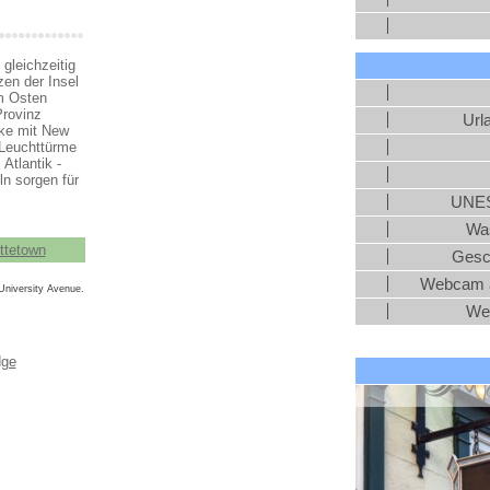
 gleichzeitig
en der Insel
m Osten
Provinz
Url
cke mit New
 Leuchttürme
Atlantik -
n sorgen für
UNES
Was
ttetown
Gesc
Webcam a
University Avenue.
We
dge